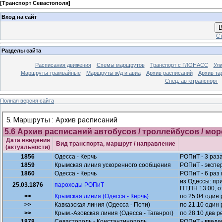
[
Транспорт Севастополя
]
Вход на сайт
В
Ст
Разделы сайта
Расписания движения
Схемы маршрутов
Транспорт с ГЛОНАСС
Ул
Маршруты трамвайные
Маршруты ж/д и авиа
Архив расписаний
Архив та
Спец. автотранспорт
Полная версия сайта