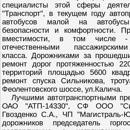
специалисты этой сферы деятел
"Транспорт", в текущем году авто
автобусов малой на автобус
безопасности и комфортности. П
вместимости, в том числе -
отечественными пассажирски
класса.
Дорожниками за прошедши
ремонт дорог протяженностью 22
территорий площадью 5600 квадр
ремонт спуска Сильникова, троту
Феолентовского шоссе, ул.Калича.
Лучшими автотранспортными предп
ОАО "АТП-14330", СФ ООО "Сим
Гвозденко С.А., ЧП "Магистраль-
дорожников председатель горго