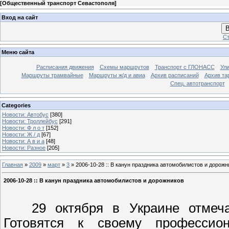
[
Общественный транспорт Севастополя
]
Вход на сайт
В
Ст
Меню сайта
Расписания движения
Схемы маршрутов
Транспорт с ГЛОНАСС
Ул
Маршруты трамвайные
Маршруты ж/д и авиа
Архив расписаний
Архив та
Спец. автотранспорт
Categories
Новости: Автобус
[380]
Новости: Троллейбус
[291]
Новости: Ф л о т
[152]
Новости: Ж / д
[67]
Новости: А в и а
[48]
Новости: Разное
[205]
Главная
»
2009
»
март
»
3
» 2006-10-28 :: В канун праздника автомобилистов и дорожн
2006-10-28 :: В канун праздника автомобилистов и дорожников
29 октября в Украине отмечае
Готовятся к своему профессион