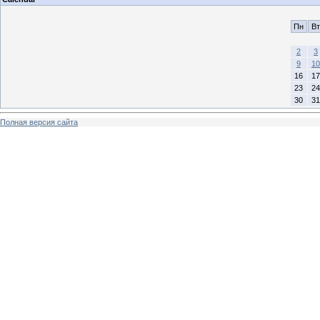
Пн
Вт
2
3
9
10
16
17
23
24
30
31
Полная версия сайта