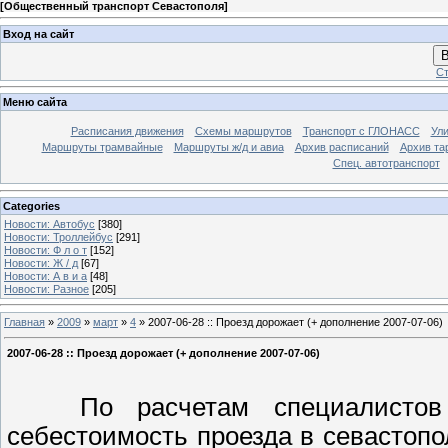
[
Общественный транспорт Севастополя
]
Вход на сайт
В
Ст
Меню сайта
Расписания движения
Схемы маршрутов
Транспорт с ГЛОНАСС
Ул
Маршруты трамвайные
Маршруты ж/д и авиа
Архив расписаний
Архив та
Спец. автотранспорт
Categories
Новости: Автобус
[380]
Новости: Троллейбус
[291]
Новости: Ф л о т
[152]
Новости: Ж / д
[67]
Новости: А в и а
[48]
Новости: Разное
[205]
Главная
»
2009
»
март
»
4
» 2007-06-28 :: Проезд дорожает (+ дополнение 2007-07-06)
2007-06-28 :: Проезд дорожает (+ дополнение 2007-07-06)
По расчетам специалистов уп
себестоимость проезда в севастопо