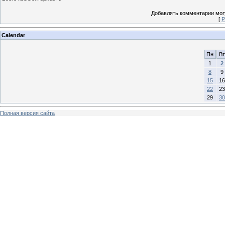
Добавлять комментарии могу
[
Р
Calendar
Пн
Вт
1
2
8
9
15
16
22
23
29
30
Полная версия сайта