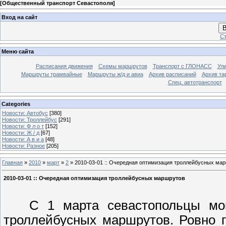
[
Общественный транспорт Севастополя
]
Вход на сайт
В
Ст
Меню сайта
Расписания движения
Схемы маршрутов
Транспорт с ГЛОНАСС
Ул
Маршруты трамвайные
Маршруты ж/д и авиа
Архив расписаний
Архив та
Спец. автотранспорт
Categories
Новости: Автобус
[380]
Новости: Троллейбус
[291]
Новости: Ф л о т
[152]
Новости: Ж / д
[67]
Новости: А в и а
[48]
Новости: Разное
[205]
Главная
»
2010
»
март
»
2
» 2010-03-01 :: Очередная оптимизация троллейбусных ма
2010-03-01 :: Очередная оптимизация троллейбусных маршрутов
С 1 марта севастопольцы могу
троллейбусных маршрутов. Ровно 