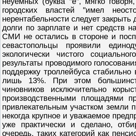
неуёмных (буква "ё", мягко говор
городских властей "имел неост
нерентабельности следует закрыть 
долги по зарплате и нет средств н
СМИ не остались в стороне и посп
севастопольцы проявили едино
экологически чистого социальног
результаты проводимого голосования 
поддержку троллейбуса стабильно 
лишь 13%. При этом большинст
чиновников исключительно коры
производственными площадями пр
привлекательным участком земли п
некогда крупное и уважаемое предпр
уже практически и сделано, отби
очередь, таких категорий как пенс