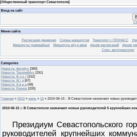
[
Общественный транспорт Севастополя
]
Вход на сайт
В
Ст
Меню сайта
Расписания движения
Схемы маршрутов
Транспорт с ГЛОНАСС
Ул
Маршруты трамвайные
Маршруты ж/д и авиа
Архив расписаний
Архив та
Спец. автотранспорт
Categories
Новости: Автобус
[380]
Новости: Троллейбус
[291]
Новости: Ф л о т
[152]
Новости: Ж / д
[67]
Новости: А в и а
[48]
Новости: Разное
[205]
Главная
»
2010
»
июнь
»
16
» 2010-06-15 :: В Севастополе назначают новых руковод
2010-06-15 :: В Севастополе назначают новых руководителей 5 крупнейших 
Президиум Севастопольского горс
руководителей крупнейших коммун