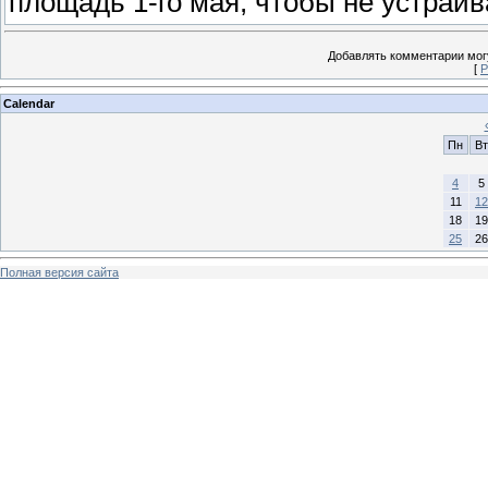
площадь 1-го мая, чтобы не устраив
Добавлять комментарии могу
[
Р
Calendar
Пн
Вт
4
5
11
12
18
19
25
26
Полная версия сайта