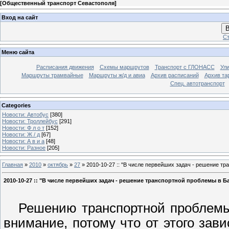
[
Общественный транспорт Севастополя
]
Вход на сайт
В
Ст
Меню сайта
Расписания движения
Схемы маршрутов
Транспорт с ГЛОНАСС
Ул
Маршруты трамвайные
Маршруты ж/д и авиа
Архив расписаний
Архив та
Спец. автотранспорт
Categories
Новости: Автобус
[380]
Новости: Троллейбус
[291]
Новости: Ф л о т
[152]
Новости: Ж / д
[67]
Новости: А в и а
[48]
Новости: Разное
[205]
Главная
»
2010
»
октябрь
»
27
» 2010-10-27 :: "В числе первейших задач - решение т
2010-10-27 :: "В числе первейших задач - решение транспортной проблемы в Б
Решению транспортной проблемы в
внимание, потому что от этого зав