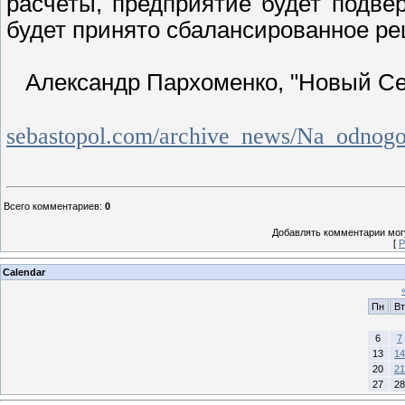
расчеты, предприятие будет подвер
будет принято сбалансированное реш
Александр Пархоменко, "Новый Сев
sebastopol.com/archive_news/Na_odnogo
Всего комментариев
:
0
Добавлять комментарии могу
[
Р
Calendar
Пн
Вт
6
7
13
14
20
21
27
28