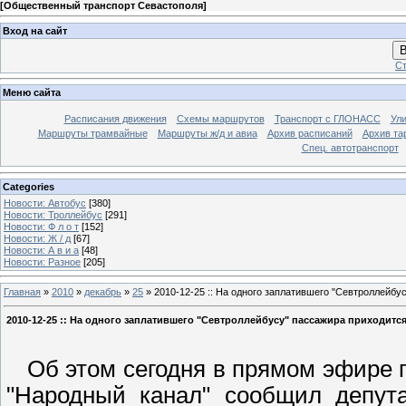
[
Общественный транспорт Севастополя
]
Вход на сайт
В
Ст
Меню сайта
Расписания движения
Схемы маршрутов
Транспорт с ГЛОНАСС
Ул
Маршруты трамвайные
Маршруты ж/д и авиа
Архив расписаний
Архив та
Спец. автотранспорт
Categories
Новости: Автобус
[380]
Новости: Троллейбус
[291]
Новости: Ф л о т
[152]
Новости: Ж / д
[67]
Новости: А в и а
[48]
Новости: Разное
[205]
Главная
»
2010
»
декабрь
»
25
» 2010-12-25 :: На одного заплатившего "Севтроллейбус
2010-12-25 :: На одного заплатившего "Севтроллейбусу" пассажира приходится
Об этом сегодня в прямом эфире п
"Народный канал" сообщил депута