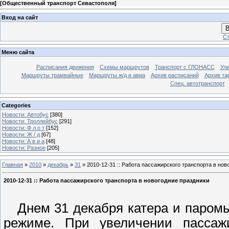
[
Общественный транспорт Севастополя
]
Вход на сайт
В
Ст
Меню сайта
Расписания движения
Схемы маршрутов
Транспорт с ГЛОНАСС
Ул
Маршруты трамвайные
Маршруты ж/д и авиа
Архив расписаний
Архив та
Спец. автотранспорт
Categories
Новости: Автобус
[380]
Новости: Троллейбус
[291]
Новости: Ф л о т
[152]
Новости: Ж / д
[67]
Новости: А в и а
[48]
Новости: Разное
[205]
Главная
»
2010
»
декабрь
»
31
» 2010-12-31 :: Работа пассажирского транспорта в нов
2010-12-31 :: Работа пассажирского транспорта в новогодние праздники
Днем 31 декабря катера и паромы
режиме. При увеличении пассаж