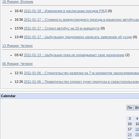
18 Января, Вторник
16:42
2011-01-18 :: Изменения в расписании поездов РЖД
(0)
16:36
2011-01-17 :: Стоимость междугороднего проезда в крымских автобусах
13:59
2011-01-17 :: Сгорел автобус на 10-м маршруте
(0)
13:49
2011-01-17 :: Цыбулькину предложено написать заявление об уходе
(0)
13 Января, Четверг
03:42
2011-01-13 :: Цыбулькин пока не оправдывает свое назначение
(2)
06 Января, Четверг
12:31
2011-01-06 :: Строительство развязки на 7-м километре законсервиров
12:26
2011-01-06 :: Правительство откроет пункт пропуска в севастопольско
Calendar
Пн
Вт
3
4
10
11
17
18
24
25