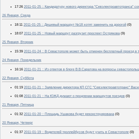
17:26
2011-01-25 :: Кандидатуру нового директора "Севэлектроавтотранса" со
26 Января, Среда
18:11
2011-01-25 :: Дешевый маршрут №18 хотят заменить на дорогой
(0)
18:07
2011-01-25 :: Новый маршрут разгрузит проспект Острякова
(9)
25 Января, Вторник
15:39
2011-01-24 :: В Севастополе может быть отменен бесплатный проезд в 
24 Января, Понедельник
16:16
2011-01-21 :: Из ответов в блоге В.В.Саратова на вопросы севастополь
22 Января, Суббота
01:19
2011-01-21 :: Заявление директора КП СГС "Севэлектроавтотранс" Вас
01:08
2011-01-21 :: На ЮЖД думают о продлении маршрутов поездов
(0)
21 Января, Пятница
01:32
2011-01-20 :: Площадь Ушакова будет реконструирована
(0)
20 Января, Четверг
01:37
2011-01-19 :: Водителей троллейбусов будут учить в Севастополе
(0)