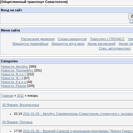
[
Общественный транспорт Севастополя
]
Вход на сайт
В
Ст
Меню сайта
Расписания движения
Схемы маршрутов
Транспорт с ГЛОНАСС
Ул
Маршруты трамвайные
Маршруты ж/д и авиа
Архив расписаний
Архив та
Спец. автотранспорт
Categories
Новости: Автобус
[380]
Новости: Троллейбус
[291]
Новости: Ф л о т
[152]
Новости: Ж / д
[67]
Новости: А в и а
[48]
Новости: Разное
[205]
Главная
»
2011
»
январь
30 Января, Воскресенье
02:19
2011-01-29 :: Автобус Симферополь-Севастополь столкнулся с экскав
28 Января, Пятница
17:50
2011-01-28 :: Валерий Саратов о реализации программы "Дороги Севаст