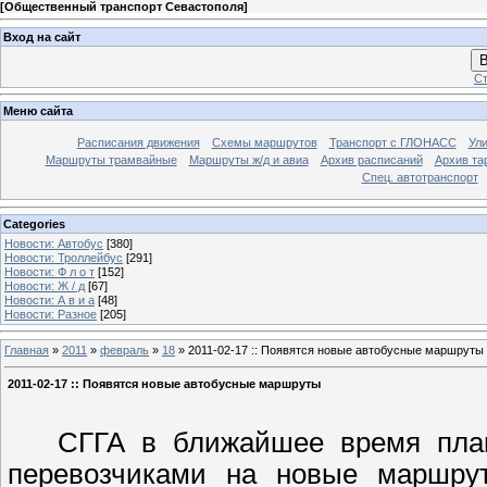
[
Общественный транспорт Севастополя
]
Вход на сайт
В
Ст
Меню сайта
Расписания движения
Схемы маршрутов
Транспорт с ГЛОНАСС
Ул
Маршруты трамвайные
Маршруты ж/д и авиа
Архив расписаний
Архив та
Спец. автотранспорт
Categories
Новости: Автобус
[380]
Новости: Троллейбус
[291]
Новости: Ф л о т
[152]
Новости: Ж / д
[67]
Новости: А в и а
[48]
Новости: Разное
[205]
Главная
»
2011
»
февраль
»
18
» 2011-02-17 :: Появятся новые автобусные маршруты
2011-02-17 :: Появятся новые автобусные маршруты
СГГА в ближайшее время плани
перевозчиками на новые маршр