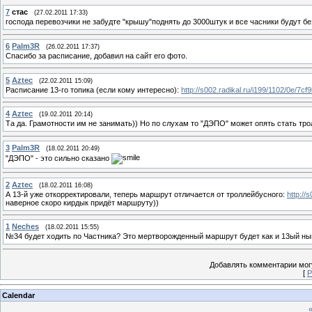
7
cтас
(27.02.2011 17:33)
господа перевозчики не забудте "крышу"поднять до 3000штук и все часники будут б
6
Palm3R
(26.02.2011 17:37)
Спасибо за расписание, добавил на сайт его фото.
5
Aztec
(22.02.2011 15:09)
Расписание 13-го топика (если кому интересно):
http://s002.radikal.ru/i199/1102/0e/7cf
4
Aztec
(19.02.2011 20:14)
Та да. Грамотности им не занимать)) Но по слухам то "ДЭПО" может опять стать тро
3
Palm3R
(18.02.2011 20:49)
"ДЭПО" - это сильно сказано
2
Aztec
(18.02.2011 16:08)
А 13-й уже откорректировали, теперь маршрут отличается от троллейбусного:
http://
наверное скоро кирдык придёт маршруту))
1
Neches
(18.02.2011 15:55)
№34 будет ходить по Частника? Это мертворожденный маршрут будет как и 13ый н
Добавлять комментарии могу
[
Р
Calendar