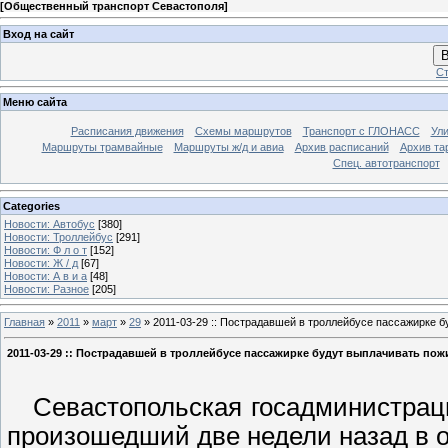
[
Общественный транспорт Севастополя
]
Вход на сайт
В
Ст
Меню сайта
Расписания движения
Схемы маршрутов
Транспорт с ГЛОНАСС
Ул
Маршруты трамвайные
Маршруты ж/д и авиа
Архив расписаний
Архив та
Спец. автотранспорт
Categories
Новости: Автобус
[380]
Новости: Троллейбус
[291]
Новости: Ф л о т
[152]
Новости: Ж / д
[67]
Новости: А в и а
[48]
Новости: Разное
[205]
Главная
»
2011
»
март
»
29
» 2011-03-29 :: Пострадавшей в троллейбусе пассажирке 
2011-03-29 :: Пострадавшей в троллейбусе пассажирке будут выплачивать пож
Севастопольская госадминистраци
произошедший две недели назад в о