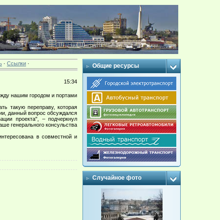
ь
·
Ссылки
·
Общие ресурсы
15:34
ежду нашим городом и портами
ь такую переправу, которая
ии, данный вопрос обсуждался
ации проекта", – подчеркнул
таше генерального консульства
нтересована в совместной и
Случайное фото