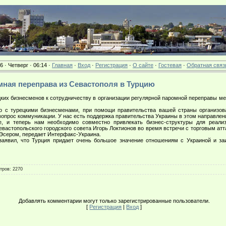
6 · Четверг · 06:14 ·
Главная
·
Вход
·
Регистрация
·
О сайте
·
Гостевая
·
Обратная связ
ромная переправа из Севастополя в Турцию
их бизнесменов к сотрудничеству в организации регулярной паромной переправы м
 турецкими бизнесменами, при помощи правительства вашей страны организоват
вопрос коммуникации. У нас есть поддержка правительства Украины в этом направлен
, и теперь нам необходимо совместно привлекать бизнес-структуры для реализ
вастопольского городского совета Игорь Локтионов во время встречи с торговым ат
Эсером, передает Интерфакс-Украина.
вил, что Турция придает очень большое значение отношениям с Украиной и заи
тров
: 2270
Добавлять комментарии могут только зарегистрированные пользователи.
[
Регистрация
|
Вход
]