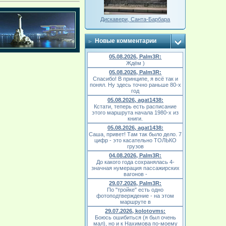
Дискавери, Санта-Барбара
Новые комментарии
05.08.2026, Palm3R:
Ждём )
05.08.2026, Palm3R:
Спасибо! В принципе, я всё так и
понял. Ну здесь точно раньше 80-х
год
05.08.2026, agat1438:
Кстати, теперь есть расписание
этого маршрута начала 1980-х из
книги.
05.08.2026, agat1438:
Саша, привет! Там так было дело. 7
цифр - это касательно ТОЛЬКО
грузов
04.08.2026, Palm3R:
До какого года сохранялась 4-
значная нумерация пассажирских
вагонов -
29.07.2026, Palm3R:
По "тройке" есть одно
фотоподтверждение - на этом
маршруте в
29.07.2026, kolotovms:
Боюсь ошибиться (я был очень
мал), но и к Нахимова по-моему