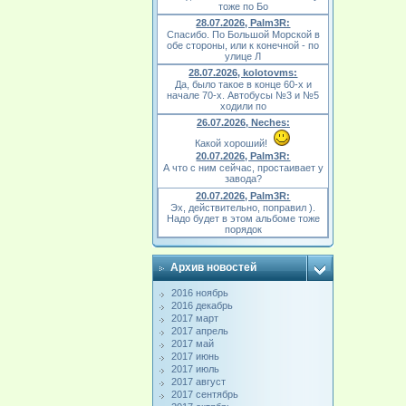
тоже по Бо
28.07.2026, Palm3R:
Спасибо. По Большой Морской в
обе стороны, или к конечной - по
улице Л
28.07.2026, kolotovms:
Да, было такое в конце 60-х и
начале 70-х. Автобусы №3 и №5
ходили по
26.07.2026, Neches:
Какой хороший!
20.07.2026, Palm3R:
А что с ним сейчас, простаивает у
завода?
20.07.2026, Palm3R:
Эх, действительно, поправил ).
Надо будет в этом альбоме тоже
порядок
Архив новостей
2016 ноябрь
2016 декабрь
2017 март
2017 апрель
2017 май
2017 июнь
2017 июль
2017 август
2017 сентябрь