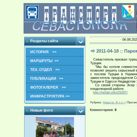
· 06.08.202
Разделы сайта
2011-04-18 :: Па
ИСТОРИЯ >>
Севастополь призвал турецк
МАРШРУТЫ >>
Турции.
"Мы бы хотели совместно с
ТЕХ. ОТДЕЛ >>
позволит решить серьезный 
с послом Турции в Украине
заместитель председателя Се
ПУБЛИКАЦИИ >>
Турции в Одессе Недждетом 
Со своей стороны Эсер зая
ФОТОГАЛЕРЕЯ >>
плодотворной работе.
http://nefakt.info/29287/
ИНФРАСТРУКТУРА >>
Рубрика
:
Новости: Ф л о т
|
Просмо
Комментариев
:
0
Новые фото