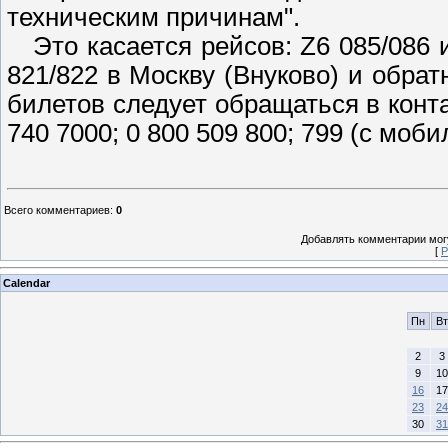
техническим причинам".
Это касается рейсов: Z6 085/086 и
821/822 в Москву (Внуково) и обра
билетов следует обращаться в конт
740 7000; 0 800 509 800; 799 (с моби
Всего комментариев
:
0
Добавлять комментарии могу
[
Р
Calendar
Пн
Вт
2
3
9
10
16
17
23
24
30
31