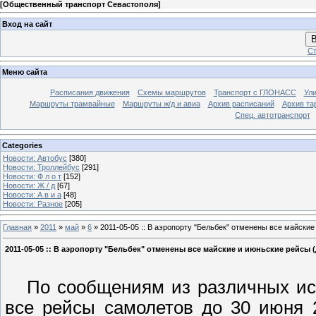
[
Общественный транспорт Севастополя
]
Вход на сайт
В
Ст
Меню сайта
Расписания движения
Схемы маршрутов
Транспорт с ГЛОНАСС
Ул
Маршруты трамвайные
Маршруты ж/д и авиа
Архив расписаний
Архив та
Спец. автотранспорт
Categories
Новости: Автобус
[380]
Новости: Троллейбус
[291]
Новости: Ф л о т
[152]
Новости: Ж / д
[67]
Новости: А в и а
[48]
Новости: Разное
[205]
Главная
»
2011
»
май
»
6
» 2011-05-05 :: В аэропорту "Бельбек" отменены все майские
2011-05-05 :: В аэропорту "Бельбек" отменены все майские и июньские рейсы 
По сообщениям из различных исто
все рейсы самолетов до 30 июня 2