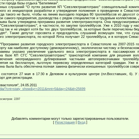
ти города базы отдыха "Батилиман".
х слушаний "О путях развития КП "Севэлектроавтотранс" совещательный комитет
ного из инициаторов разработки и утверждения положения о проведении в Севаст
гда такого не было, чтобы на линию выходило порядка 80 троллейбусов из двухсот с
ри самого предприятия, руководства с рядом специалистов и трудовым коллективом. 
зыва была утверждена программа развития электротранспорта. Она предусматрива
Севэлектроавтотранс", в частности, по закупке троллейбусов. Уже к 2010 году у н
род так и не увидел хотя бы тех двух троллейбусов, за которые были перечислены бю
ездят". Также депутат горсовета и председатель слушаний возмущен тем, что сущ
ого электротранспорта, по которой Ялта получает 22 троллейбуса, и в которую Сева
рограмме развития городского электротранспорта в Севастополе на 2007-2015 го
орту как наиболее доступному (демократичному), экологически чистому и безопасно
раммы указано увеличение удельного веса электротранспорта в пассажирских п
на базе КП СГС "Севэлектроавтотранс" транспортной компании для решения воп
лючения неоправданного дублирования частными автоперевозчиками троллей
ятия на бесплатную, льготную перевозку определенных категорий граждан. Уже в
лжна была быть обеспечена полная замена физически изношенных троллейбусов сов
тоятся 27 мая в 17:30 в Деловом и культурном центре (пл.Восставших, 6). У 
рт для регистрации.
вастополя", 24.05.2011
/media/?cnt=staty_show&yr=2011&mnt=5&day=24&id=25699
осмотров
: 2297
Добавлять комментарии могут только зарегистрированные пользователи.
[
Регистрация
|
Вход
]