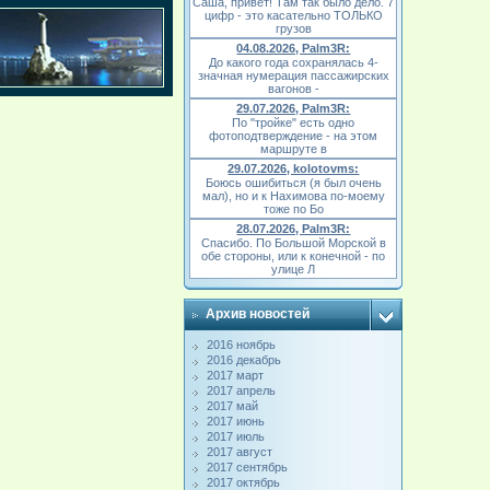
Саша, привет! Там так было дело. 7
цифр - это касательно ТОЛЬКО
грузов
04.08.2026, Palm3R:
До какого года сохранялась 4-
значная нумерация пассажирских
вагонов -
29.07.2026, Palm3R:
По "тройке" есть одно
фотоподтверждение - на этом
маршруте в
29.07.2026, kolotovms:
Боюсь ошибиться (я был очень
мал), но и к Нахимова по-моему
тоже по Бо
28.07.2026, Palm3R:
Спасибо. По Большой Морской в
обе стороны, или к конечной - по
улице Л
Архив новостей
2016 ноябрь
2016 декабрь
2017 март
2017 апрель
2017 май
2017 июнь
2017 июль
2017 август
2017 сентябрь
2017 октябрь