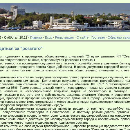
6 · Суббота · 20:12 ·
Главная
·
Вход
·
Регистрация
·
О сайте
·
Гостевая
·
Обратная связ
одаться за "рогатого"
подготовку к проведению общественных слушаний "О путях развития КП "Севэл
оса общественного мнения, в троллейбусах расклеены призывы.
ственности о проведении слушаний по спасению троллейбусного управления была д
редседателя городского совета Юрия Дойникова. В своем документе городской совет 
тия, а также состав совещательного комитета общественных слушаний во глав
ельный комитет на очередном заседании принял проект резолюции слушаний, из ко
ев к превентивным мерам. Критическая ситуация с состоянием троллейбусного тра
бусловлена значительным физическим износом объектов КП СГС "Севэлектроавто
 чем на 95%. Также совещательный комитет констатирует неравные условия конкур
же неполное и несвоевременное покрытие затрат на бесплатную и льготную п
м граждан в соответствии с действующим законодательством Украины и решениями
ции, приведет к: прекращению троллейбусного движения в городе; увеличению объ
ти города менее вместительными и менее экологичными транспортными средствам
ию уровня загрязнения окружающей среды.
ской общественности предлагается вынести вердикт о том, что троллейбус я
м общественного транспорта в Севастополе. И поэтому рекомендовать органам
да организовать и провести мониторинг фактического пассажирооборота на маршрутн
имые изменения в действующую маршрутную систему города с обеспечением приори
 привлечь инвестиции в модернизацию подвижного состава.
комитете и о базе отдыха троллейбусников. В проекте резолюции предлагается про
 вопросу образования долгов коммунальным предприятием "Севэлектроавтотранс", п