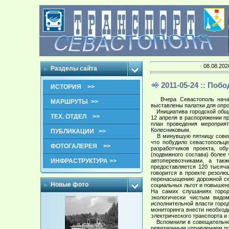
· 08.08.202
Разделы сайта
2011-05-24 :: Поб
ИСТОРИЯ >>
Вчера Севастополь начал 
МАРШРУТЫ >>
выставлены палатки для опр
Инициатива городской обще
ТЕХ. ОТДЕЛ >>
12 апреля в распоряжении п
план проведения мероприя
Колесниковым.
ПУБЛИКАЦИИ >>
В минувшую пятницу совещат
что побудило севастопольц
ФОТОГАЛЕРЕЯ >>
разработчиков проекта, о
(подвижного состава) более
ИНФРАСТРУКТУРА >>
автоперевозчиками, а так
предоставляется 120 тысяча
говорится в проекте резолю
перенасыщению дорожной се
Новые фото
социальных льгот и повышен
На самих слушаниях город
экологически чистым видо
исполнительной власти горо
мониторинга внести необход
электрического транспорта и
Вспомнили в совещательном 
ревизионным управлением по