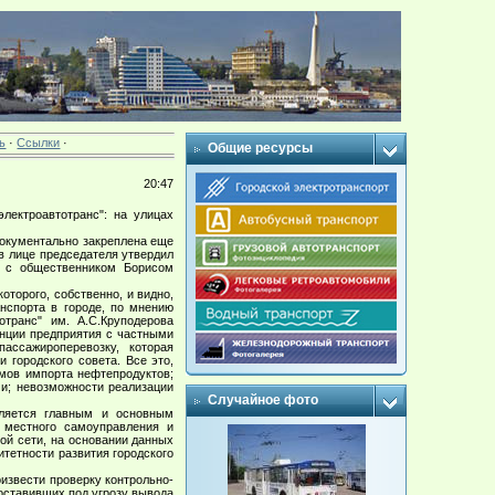
ь
·
Ссылки
·
Общие ресурсы
20:47
ектроавтотранс": на улицах
окументально закреплена еще
в лице председателя утвердил
е с общественником Борисом
торого, собственно, и видно,
нспорта в городе, по мнению
транс" им. А.С.Круподерова
енции предприятия с частными
ассажироперевозку, которая
 городского совета. Все это,
емов импорта нефтепродуктов;
и; невозможности реализации
Случайное фото
вляется главным и основным
 местного самоуправления и
ой сети, на основании данных
тетности развития городского
извести проверку контрольно-
оставивших под угрозу вывода