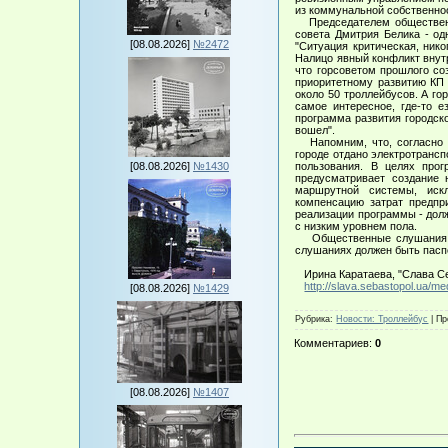
из коммунальной собственнос
Председателем общественны
совета Дмитрия Белика - од
[08.08.2026]
№2472
"Ситуация критическая, нико
Налицо явный конфликт внут
что горсоветом прошлого со
приоритетному развитию КП "
около 50 троллейбусов. А го
самое интересное, где-то 
программа развития городск
вошел".
Напомним, что, согласно "П
городе отдано электротрансп
[08.08.2026]
№1430
пользования. В целях прог
предусматривает создание 
маршрутной системы, иск
компенсацию затрат предпри
реализации программы - до
с низким уровнем пола.
Общественные слушания сос
слушаниях должен быть паспо
Ирина Каратаева, "Слава Се
http://slava.sebastopol.ua
[08.08.2026]
№1429
Рубрика
:
Новости: Троллейбус
|
Пр
Комментариев
:
0
[08.08.2026]
№1407