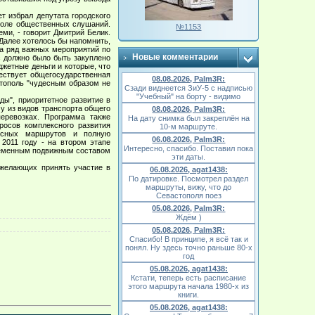
 избрал депутата городского
ополе общественных слушаний.
№1153
еми, - говорит Дмитрий Белик.
Далее хотелось бы напомнить,
ла ряд важных мероприятий по
Новые комментарии
ас должно было быть закуплено
джетные деньги и которые, что
ествует общегосударственная
08.08.2026, Palm3R:
стополь "чудесным образом не
Сзади виднеется ЗиУ-5 с надписью
"Учебный" на борту - видимо
ды", приоритетное развитие в
му из видов транспорта общего
08.08.2026, Palm3R:
еревозках. Программа также
На дату снимка был закреплён на
росов комплексного развития
10-м маршруте.
бусных маршрутов и полную
06.08.2026, Palm3R:
 2011 году - на втором этапе
Интересно, спасибо. Поставил пока
ременным подвижным составом
эти даты.
желающих принять участие в
06.08.2026, agat1438:
По датировке. Посмотрел раздел
маршруты, вижу, что до
Севастополя поез
05.08.2026, Palm3R:
Ждём )
05.08.2026, Palm3R:
Спасибо! В принципе, я всё так и
понял. Ну здесь точно раньше 80-х
год
05.08.2026, agat1438:
Кстати, теперь есть расписание
этого маршрута начала 1980-х из
книги.
05.08.2026, agat1438: