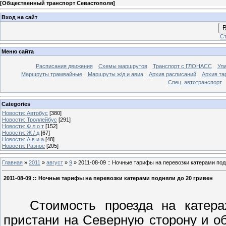
[
Общественный транспорт Севастополя
]
Вход на сайт
В
Ст
Меню сайта
Расписания движения
Схемы маршрутов
Транспорт с ГЛОНАСС
Ул
Маршруты трамвайные
Маршруты ж/д и авиа
Архив расписаний
Архив та
Спец. автотранспорт
Categories
Новости: Автобус
[380]
Новости: Троллейбус
[291]
Новости: Ф л о т
[152]
Новости: Ж / д
[67]
Новости: А в и а
[48]
Новости: Разное
[205]
Главная
»
2011
»
август
»
9
» 2011-08-09 :: Ночные тарифы на перевозки катерами под
2011-08-09 :: Ночные тарифы на перевозки катерами подняли до 20 гривен
Стоимость проезда на катерах
пристани на Северную сторону и об