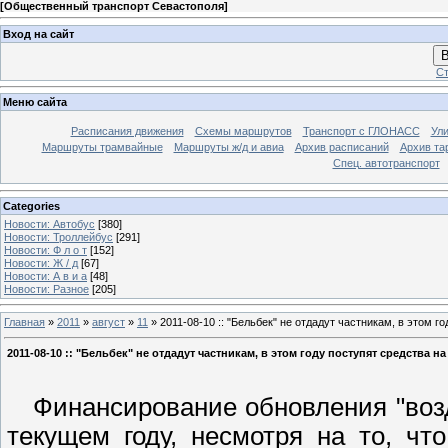
[
Общественный транспорт Севастополя
]
Вход на сайт
В
Ст
Меню сайта
Расписания движения
Схемы маршрутов
Транспорт с ГЛОНАСС
Ул
Маршруты трамвайные
Маршруты ж/д и авиа
Архив расписаний
Архив та
Спец. автотранспорт
Categories
Новости: Автобус
[380]
Новости: Троллейбус
[291]
Новости: Ф л о т
[152]
Новости: Ж / д
[67]
Новости: А в и а
[48]
Новости: Разное
[205]
Главная
»
2011
»
август
»
11
» 2011-08-10 :: "Бельбек" не отдадут частникам, в этом г
2011-08-10 :: "Бельбек" не отдадут частникам, в этом году поступят средства на
Финансирование обновления "возд
текущем году, несмотря на то, чт