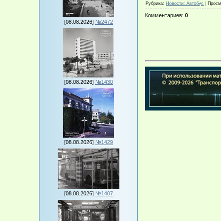
Рубрика
:
Новости: Автобус
|
Просм
Комментариев
:
0
[08.08.2026]
№2472
[08.08.2026]
№1430
[08.08.2026]
№1429
[08.08.2026]
№1407