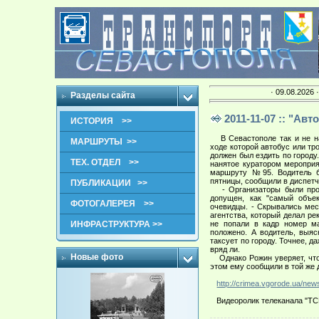
· 09.08.2026 
Разделы сайта
2011-11-07 :: "Ав
ИСТОРИЯ >>
В Севастополе так и не на
МАРШРУТЫ >>
ходе которой автобус или т
должен был ездить по городу
ТЕХ. ОТДЕЛ >>
нанятое куратором мероприя
маршруту №95. Водитель б
пятницы, сообщили в диспетч
ПУБЛИКАЦИИ >>
- Организаторы были проти
допущен, как "самый объе
ФОТОГАЛЕРЕЯ >>
очевидцы. - Скрывались мес
агентства, который делал ре
ИНФРАСТРУКТУРА >>
не попали в кадр номер м
положено. А водитель, выяс
таксует по городу. Точнее, д
вряд ли.
Новые фото
Однако Рожин уверяет, что 
этом ему сообщили в той же 
http://crimea.vgorode.ua/new
Видеоролик телеканала "ТС