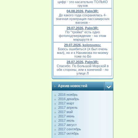
цифр - это касательно ТОЛЬКО
грузов
04.08.2026, Palm3R:
До какого года сохранялась 4-
значная нумерация пассажирских
вагонов -
29.07.2026, Palm3R:
По "тройке" есть одно
фотоподтверждение - на этом
маршруте в
29.07.2026, kolotovms:
Боюсь ошибиться (я был очень
мал), но и к Нахимова по-моему
тоже по Бо
28.07.2026, Palm3R:
Спасибо. По Большой Морской в
обе стороны, или к конечной - по
улице Л
Архив новостей
2016 ноябрь
2016 декабрь
2017 март
2017 апрель
2017 май
2017 июнь
2017 июль
2017 август
2017 сентябрь
2017 октябрь