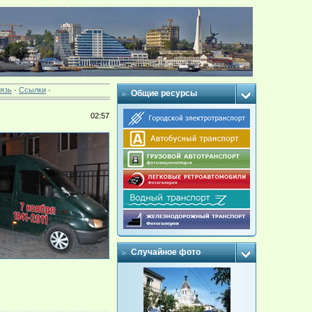
язь
·
Ссылки
·
Общие ресурсы
02:57
Случайное фото