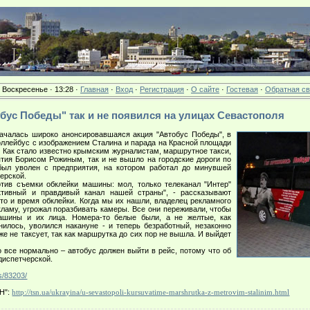
· Воскресенье · 13:28 ·
Главная
·
Вход
·
Регистрация
·
О сайте
·
Гостевая
·
Обратная св
тобус Победы" так и не появился на улицах Севастополя
чалась широко анонсировавшаяся акция "Автобус Победы", в
роллейбус с изображением Сталина и парада на Красной площади
. Как стало известно крымским журналистам, маршрутное такси,
тия Борисом Рожиным, так и не вышло на городские дороги по
ыл уволен с предприятия, на котором работал до минувшей
ерской.
в съемки обклейки машины: мол, только телеканал "Интер"
ктивный и правдивый канал нашей страны", - рассказывают
то и время обклейки. Когда мы их нашли, владелец рекламного
кламу, угрожал поразбивать камеры. Все они переживали, чтобы
ашины и их лица. Номера-то белые были, а не желтые, как
нилось, уволился накануне - и теперь безработный, незаконно
аже не таксует, так как маршрутка до сих пор не вышла. И выйдет
все нормально – автобус должен выйти в рейс, потому что об
диспетчерской.
s/83203/
Н":
http://tsn.ua/ukrayina/u-sevastopoli-kursuvatime-marshrutka-z-metrovim-stalinim.html