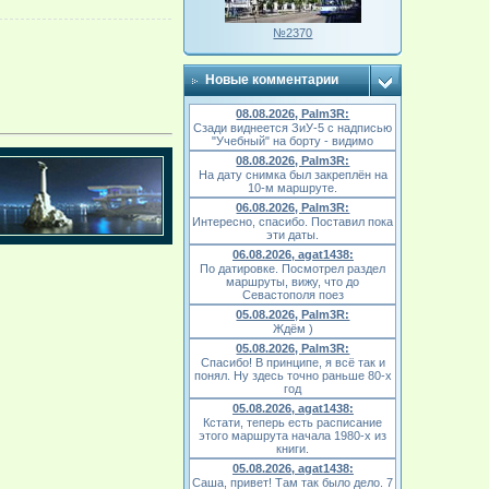
№2370
Новые комментарии
08.08.2026, Palm3R:
Сзади виднеется ЗиУ-5 с надписью
"Учебный" на борту - видимо
08.08.2026, Palm3R:
На дату снимка был закреплён на
10-м маршруте.
06.08.2026, Palm3R:
Интересно, спасибо. Поставил пока
эти даты.
06.08.2026, agat1438:
По датировке. Посмотрел раздел
маршруты, вижу, что до
Севастополя поез
05.08.2026, Palm3R:
Ждём )
05.08.2026, Palm3R:
Спасибо! В принципе, я всё так и
понял. Ну здесь точно раньше 80-х
год
05.08.2026, agat1438:
Кстати, теперь есть расписание
этого маршрута начала 1980-х из
книги.
05.08.2026, agat1438:
Саша, привет! Там так было дело. 7