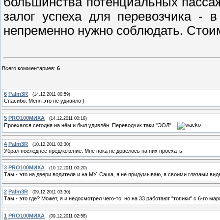
большинства потенциальных пассаж
залог успеха для перевозчика - в
непременно нужно соблюдать. Стоим
Всего комментариев
:
6
6
Palm3R
(14.12.2011 00:59)
Спасибо. Меня это не удивило )
5
PRO100МИХА
(14.12.2011 00:18)
Проехался сегодня на нём и был удивлён. Переводчик таки "ЭОЛ"...
4
Palm3R
(10.12.2011 02:30)
Убрал последнее предложение. Мне пока не довелось на них проехать.
3
PRO100МИХА
(10.12.2011 00:20)
Там - это на двери водителя и на МУ. Саша, я не придумываю, я своими глазами виде
2
Palm3R
(09.12.2011 03:30)
Там - это где? Может, я и недосмотрел чего-то, но на 33 работают "топики" с 6-го ма
1
PRO100МИХА
(09.12.2011 02:58)