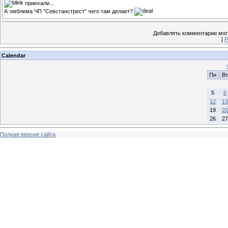
приехали...
А эмблема ЧП "Севстанстрест" чего там делает?
Добавлять комментарии могу
[
Р
Calendar
Пн
Вт
5
6
12
13
19
20
26
27
Полная версия сайта