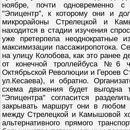
ноябре, почти одновременно с 
"Эпицентр", к которому они и до
микрорайоны Стрелецкой и Кам
находится в стадии изучения спрос
уже претерпела неоднократные и
максимизации пассажиропотока. Сей
на улицу Колобова, как это ранее 
от конечной троллейбуса №6 че
Октябрьской Революции и Героев Ст
ул.Кесаева), и обратно. Организ
схема движения будет выгодна т
"Эпицентра" согласится раздели
закрывать маршрут они в любом с
между Стрелецкой и Камышовой хо
альтернативного прямого транспо