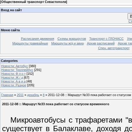
[
Общественный транспорт Севастополя
]
Вход на сайт
В
Ст
Меню сайта
Расписания движения
Схемы маршрутов
Транспорт с ГЛОНАСС
Ул
Маршруты трамвайные
Маршруты ж/д и авиа
Архив расписаний
Архив та
Спец. автотранспорт
Categories
Новости: Автобус
[380]
Новости: Троллейбус
[291]
Новости: Ф л о т
[152]
Новости: Ж / д
[67]
Новости: А в и а
[48]
Новости: Разное
[205]
Главная
»
2011
»
декабрь
»
8
» 2011-12-08 :: Маршрут №33 пока работает со статусом
2011-12-08 :: Маршрут №33 пока работает со статусом временного
Микроавтобусы с трафаретами "вт
существует в Балаклаве, доходя д