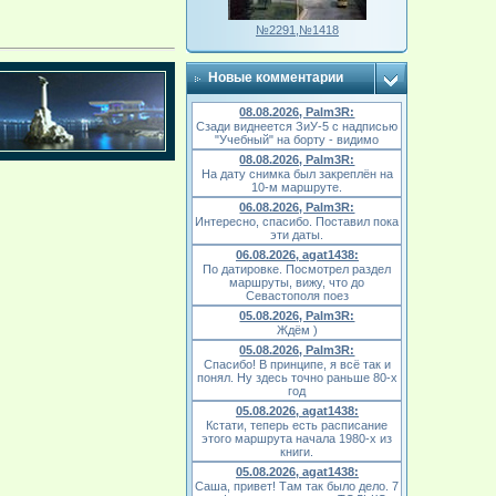
№2291,№1418
Новые комментарии
08.08.2026, Palm3R:
Сзади виднеется ЗиУ-5 с надписью
"Учебный" на борту - видимо
08.08.2026, Palm3R:
На дату снимка был закреплён на
10-м маршруте.
06.08.2026, Palm3R:
Интересно, спасибо. Поставил пока
эти даты.
06.08.2026, agat1438:
По датировке. Посмотрел раздел
маршруты, вижу, что до
Севастополя поез
05.08.2026, Palm3R:
Ждём )
05.08.2026, Palm3R:
Спасибо! В принципе, я всё так и
понял. Ну здесь точно раньше 80-х
год
05.08.2026, agat1438:
Кстати, теперь есть расписание
этого маршрута начала 1980-х из
книги.
05.08.2026, agat1438:
Саша, привет! Там так было дело. 7