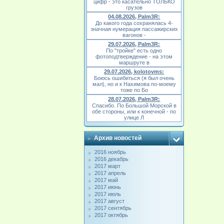
цифр - это касательно ТОЛЬКО
грузов
04.08.2026, Palm3R:
До какого года сохранялась 4-
значная нумерация пассажирских
вагонов -
29.07.2026, Palm3R:
По "тройке" есть одно
фотоподтверждение - на этом
маршруте в
29.07.2026, kolotovms:
Боюсь ошибиться (я был очень
мал), но и к Нахимова по-моему
тоже по Бо
28.07.2026, Palm3R:
Спасибо. По Большой Морской в
обе стороны, или к конечной - по
улице Л
Архив новостей
2016 ноябрь
2016 декабрь
2017 март
2017 апрель
2017 май
2017 июнь
2017 июль
2017 август
2017 сентябрь
2017 октябрь