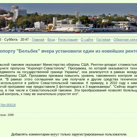
6 · Суббота · 20:47 ·
Главная
·
Вход
·
Регистрация
·
О сайте
·
Гостевая
·
Обратная связ
эропорту "Бельбек" вчера установили один из новейших рент
кой таможне оказывает Министерство обороны США. Рентген-аппарат стоимостью 
ункте пропуска "Аэропорт-Севастополь". Программа, по которой оказывается тех
неджмента на государственной границе Украины", она реализуется в рамках межд
инобороны США. Программа призвана повысить уровень таможенного контроля за
ия. "В рамках этого соглашения мы уже получали и другие средства техническ
используются в работе Севастопольской таможни. К примеру, в 2010 году к на
 этой программе нам предоставили 3 фотоаппарата и 3 видеокамеры". "Сейчас ведет
ка, в том числе и Севастопольской таможни. Эти преобразования позволят болель
й контроль, к тому же значительно упростят его".
hp?id=35618
тров
: 2086
Добавлять комментарии могут только зарегистрированные пользователи.