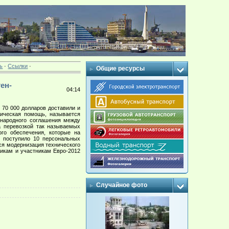
ь
·
Ссылки
·
Общие ресурсы
ген-
04:14
70 000 долларов доставили и
ническая помощь, называется
ународного соглашения между
 перевозкой так называемых
ого обеспечения, которые на
м поступило 10 персональных
ся модернизация технического
щикам и участникам Евро-2012
Случайное фото