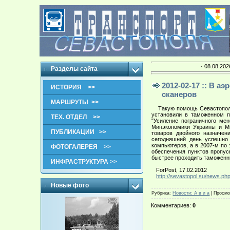
· 08.08.202
Разделы сайта
2012-02-17 :: В а
ИСТОРИЯ >>
сканеров
МАРШРУТЫ >>
Такую помощь Севастопольс
установили в таможенном п
ТЕХ. ОТДЕЛ >>
"Усиление пограничного ме
Минэкономики Украины и М
ПУБЛИКАЦИИ >>
товаров двойного назначен
сегодняшний день успешно 
компьютеров, а в 2007-м по
ФОТОГАЛЕРЕЯ >>
обеспечения пунктов пропус
быстрее проходить таможенны
ИНФРАСТРУКТУРА >>
ForPost, 17.02.2012
http://sevastopol.su/news.p
Новые фото
Рубрика
:
Новости: А в и а
|
Просмо
Комментариев
:
0