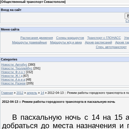
[
Общественный транспорт Севастополя
]
Вход на сайт
В
Ст
Меню сайта
Расписания движения
Схемы маршрутов
Транспорт с ГЛОНАСС
Ул
Маршруты трамвайные
Маршруты ж/д и авиа
Архив расписаний
Архив та
Спец. автотранспорт
Categories
Новости: Автобус
[380]
Новости: Троллейбус
[291]
Новости: Ф л о т
[152]
Новости: Ж / д
[67]
Новости: А в и а
[48]
Новости: Разное
[205]
Главная
»
2012
»
апрель
»
14
» 2012-04-13 :: Режим работы городского транспорта в 
2012-04-13 :: Режим работы городского транспорта в пасхальную ночь
В пасхальную ночь с 14 на 15 ап
добраться до места назначения и 