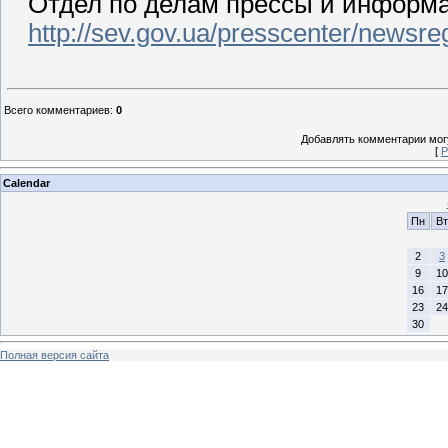
Отдел по делам прессы и информац
http://sev.gov.ua/presscenter/newsreg
Всего комментариев
:
0
Добавлять комментарии могу
[
Р
Calendar
Пн
Вт
2
3
9
10
16
17
23
24
30
Полная версия сайта