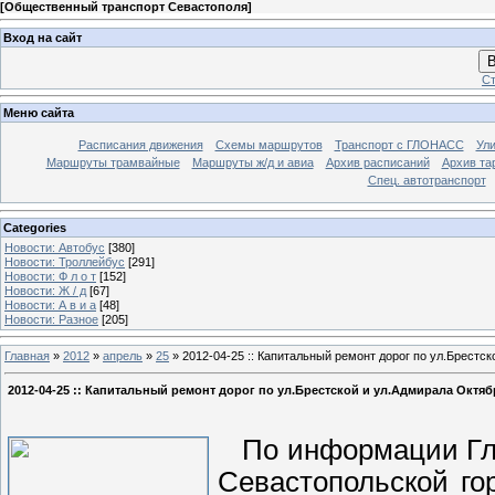
[
Общественный транспорт Севастополя
]
Вход на сайт
В
Ст
Меню сайта
Расписания движения
Схемы маршрутов
Транспорт с ГЛОНАСС
Ул
Маршруты трамвайные
Маршруты ж/д и авиа
Архив расписаний
Архив та
Спец. автотранспорт
Categories
Новости: Автобус
[380]
Новости: Троллейбус
[291]
Новости: Ф л о т
[152]
Новости: Ж / д
[67]
Новости: А в и а
[48]
Новости: Разное
[205]
Главная
»
2012
»
апрель
»
25
» 2012-04-25 :: Капитальный ремонт дорог по ул.Брестс
2012-04-25 :: Капитальный ремонт дорог по ул.Брестской и ул.Адмирала Октя
По информации Гла
Севастопольской го