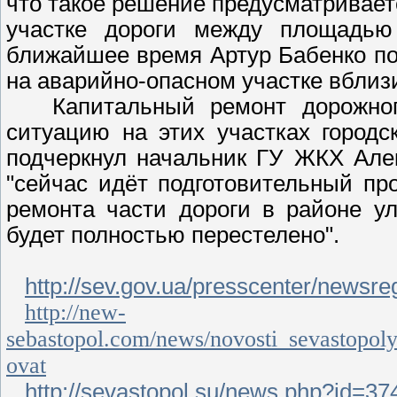
что такое решение предусматриваетс
участке дороги между площадью
ближайшее время Артур Бабенко по
на аварийно-опасном участке вбли
Капитальный ремонт дорожного 
ситуацию на этих участках город
подчеркнул начальник ГУ ЖКХ Алек
"сейчас идёт подготовительный пр
ремонта части дороги в районе ул
будет полностью перестелено".
http://sev.gov.ua/presscenter/newsreg
http://new-
sebastopol.com/news/novosti_sevastopol
ovat
http://sevastopol.su/news.php?id=37