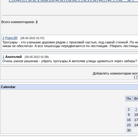
Всего комментариев
:
2
2
Palm3R
(26.04.2012 01:57)
Тротуары - это узенькие дорожки рядом с проезжей частью, под самой стенкой. По н
никак не обеспечат. А все пешеходы передвигаются по лестницам. Убирать лестницы н
1
Анатолий
(26.04.2012 01:09)
Очень умное решение - убрать тротуары.А жителям улицы щемиться через заборы?
Добавлять комментарии могу
[
Р
Calendar
Пн
Вт
2
3
9
10
16
17
23
24
30