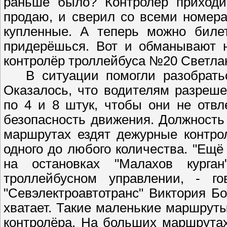
раньше было? Контролёр приходит
продаю, и сверил со всеми номера
купленные. А теперь можно биле
придерёшься. Вот и обманывают н
контролёр троллейбуса №20 Светла
В ситуации помогли разобраться 
Оказалось, что водителям разреше
по 4 и 8 штук, чтобы они не отв
безопасность движения. Должность
маршрутах ездят дежурные контро
одного до любого количества. "Ещ
на остановках "Малахов курган
троллейбусном управлении, - г
"Севэлектроавтотранс" Виктория Б
хватает. Такие маленькие маршрут
контролёра. На больших маршрутах 