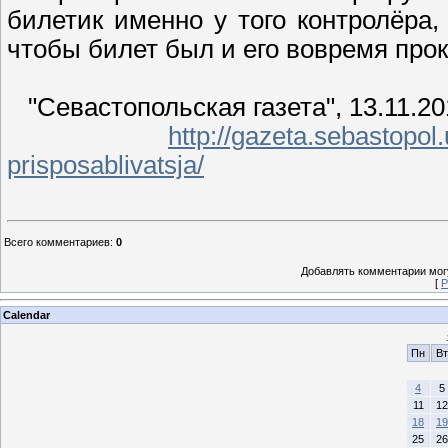
билетик именно у того контролёра,
чтобы билет был и его вовремя про
"Севастопольская газета", 13.11.20
http://gazeta.sebastopol
prisposablivatsja/
Всего комментариев
:
0
Добавлять комментарии могу
[
Р
Calendar
Пн
Вт
4
5
11
12
18
19
25
26