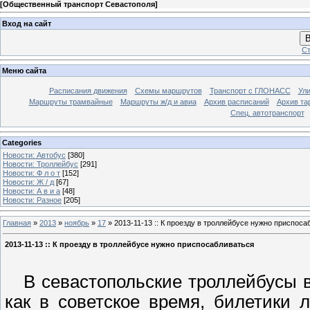
[
Общественный транспорт Севастополя
]
Вход на сайт
В
Ст
Меню сайта
Расписания движения
Схемы маршрутов
Транспорт с ГЛОНАСС
Ул
Маршруты трамвайные
Маршруты ж/д и авиа
Архив расписаний
Архив та
Спец. автотранспорт
Categories
Новости: Автобус
[380]
Новости: Троллейбус
[291]
Новости: Ф л о т
[152]
Новости: Ж / д
[67]
Новости: А в и а
[48]
Новости: Разное
[205]
Главная
»
2013
»
ноябрь
»
17
» 2013-11-13 :: К проезду в троллейбусе нужно приспоса
2013-11-13 :: К проезду в троллейбусе нужно приспосабливаться
В севастопольские троллейбусы в
как в советское время, билетики 