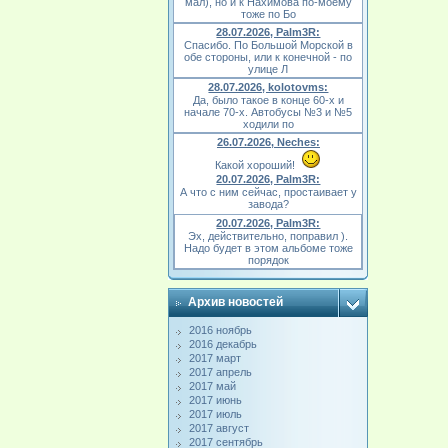
мал), но и к Нахимова по-моему
тоже по Бо
28.07.2026, Palm3R:
Спасибо. По Большой Морской в
обе стороны, или к конечной - по
улице Л
28.07.2026, kolotovms:
Да, было такое в конце 60-х и
начале 70-х. Автобусы №3 и №5
ходили по
26.07.2026, Neches:
Какой хороший!
20.07.2026, Palm3R:
А что с ним сейчас, простаивает у
завода?
20.07.2026, Palm3R:
Эх, действительно, поправил ).
Надо будет в этом альбоме тоже
порядок
Архив новостей
2016 ноябрь
2016 декабрь
2017 март
2017 апрель
2017 май
2017 июнь
2017 июль
2017 август
2017 сентябрь