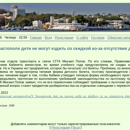
6 · Четверг · 02:59 ·
Главная
·
Вход
·
Регистрация
·
О сайте
·
Гостевая
·
Обратная связ
евастополе дети не могут ездить со скидкой из-за отсутствия 
к отдела транспорта и связи СГГА Михаил Попов.
По его словам, Правилам
нием Кабинета министров, во время учебного года предусмотрена не скидка н
в. Но в Украине нет предприятия, которое бы печатало эти билеты. Проблема, по мнен
мина не предусмотрена типовая форма детского билета, поэтому производители п
ы чиновник видит в том, чтобы Кабмин утвердил типовую форму необходимого проезд
редъявить претензии по выполнению требований законодательства по льготному п
 Михаил Попов заявил, что не все перевозчики соблюдают требование о льготном пр
 данный вопрос станет предметом разбирательства на отдельном совещании с перевоз
.2013
ws/novosti_sevastopolya/V_Sevastopole_deti_ne_mogut_ezdit_so_skidkoy_iz_za_otsutstviya_dets
отров
: 1686
Добавлять комментарии могут только зарегистрированные пользователи.
[
Регистрация
|
Вход
]