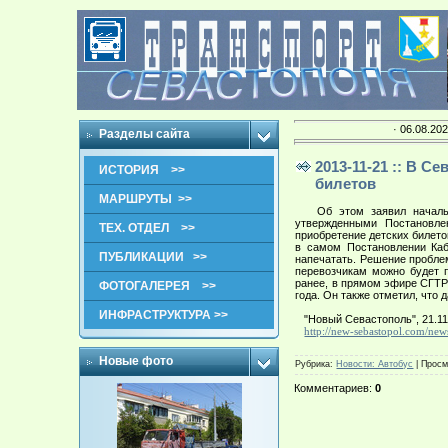
· 06.08.202
Разделы сайта
2013-11-21 :: В С
ИСТОРИЯ >>
билетов
МАРШРУТЫ >>
Об этом заявил начальни
утвержденными Постановле
ТЕХ. ОТДЕЛ >>
приобретение детских билето
в самом Постановлении Каб
ПУБЛИКАЦИИ >>
напечатать.
Решение проблем
перевозчикам можно будет п
ранее, в прямом эфире СГТРК
ФОТОГАЛЕРЕЯ >>
года. Он также отметил, что
ИНФРАСТРУКТУРА >>
"Новый Севастополь", 21.11
http://new-sebastopol.com/ne
Новые фото
Рубрика
:
Новости: Автобус
|
Просм
Комментариев
:
0