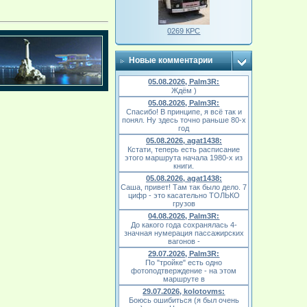
0269 КРС
Новые комментарии
05.08.2026, Palm3R:
Ждём )
05.08.2026, Palm3R:
Спасибо! В принципе, я всё так и
понял. Ну здесь точно раньше 80-х
год
05.08.2026, agat1438:
Кстати, теперь есть расписание
этого маршрута начала 1980-х из
книги.
05.08.2026, agat1438:
Саша, привет! Там так было дело. 7
цифр - это касательно ТОЛЬКО
грузов
04.08.2026, Palm3R:
До какого года сохранялась 4-
значная нумерация пассажирских
вагонов -
29.07.2026, Palm3R:
По "тройке" есть одно
фотоподтверждение - на этом
маршруте в
29.07.2026, kolotovms:
Боюсь ошибиться (я был очень