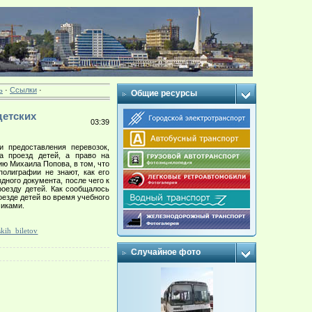
ь
·
Ссылки
·
Общие ресурсы
детских
03:39
и предоставления перевозок,
а проезд детей, а право на
ию Михаила Попова, в том, что
олиграфии не знают, как его
ного документа, после чего к
роезду детей.
Как сообщалось
оезде детей во время учебного
чиками.
kih_biletov
Случайное фото