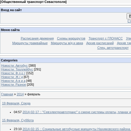
[
Общественный транспорт Севастополя
]
Вход на сайт
В
Ст
Меню сайта
Расписания движения
Схемы маршрутов
Транспорт с ГЛОНАСС
Ул
Маршруты трамвайные
Маршруты ж/д и авиа
Архив расписаний
Архив та
Спец. автотранспорт
Categories
Новости: Автобус
[380]
Новости: Троллейбус
[291]
Новости: Ф л о т
[152]
Новости: Ж / д
[67]
Новости: А в и а
[48]
Новости: Разное
[205]
Главная
»
2014
»
февраль
19 Февраля, Среда
04:57
2014-02-17 :: "Севэлектроавтотранс" о смене системы оплаты, планах 
15 Февраля, Суббота
23:10
2014-02-15 :: Социальные автобусные маршруты Нахимовского района 