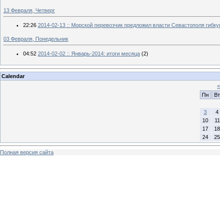
13 Февраля, Четверг
22:26
2014-02-13 :: Морской перевозчик предложил власти Севастополя гиб
03 Февраля, Понедельник
04:52
2014-02-02 :: Январь-2014: итоги месяца
(2)
Calendar
«
Пн
Вт
3
4
10
11
17
18
24
25
Полная версия сайта