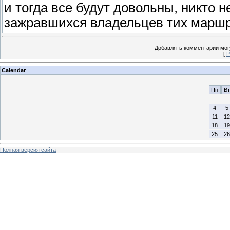
и тогда все будут довольны, никто н
зажравшихся владельцев тих маршру
Добавлять комментарии могу
[
Р
Calendar
Пн
Вт
4
5
11
12
18
19
25
26
Полная версия сайта