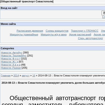
[
Общественный транспорт Севастополя
]
Вход на сайт
В
Ст
Меню сайта
Расписания движения
Схемы маршрутов
Транспорт с ГЛОНАСС
Ул
Маршруты трамвайные
Маршруты ж/д и авиа
Архив расписаний
Архив та
Спец. автотранспорт
Categories
Новости: Автобус
[380]
Новости: Троллейбус
[291]
Новости: Ф л о т
[152]
Новости: Ж / д
[67]
Новости: А в и а
[48]
Новости: Разное
[205]
Главная
»
2014
»
август
»
16
» 2014-08-13 :: Власти Севастополя планируют увеличит
2014-08-13 :: Власти Севастополя планируют увеличить долю больших автобу
Общественный автотранспорт горо
сегодня заместитель губернато