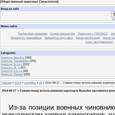
[
Общественный транспорт Севастополя
]
Вход на сайт
В
Ст
Меню сайта
Расписания движения
Схемы маршрутов
Транспорт с ГЛОНАСС
Ул
Маршруты трамвайные
Маршруты ж/д и авиа
Архив расписаний
Архив та
Спец. автотранспорт
Categories
Новости: Автобус
[380]
Новости: Троллейбус
[291]
Новости: Ф л о т
[152]
Новости: Ж / д
[67]
Новости: А в и а
[48]
Новости: Разное
[205]
Главная
»
2014
»
сентябрь
»
20
» 2014-09-17 :: Совместному использованию аэропорт
2014-09-17 :: Совместному использованию аэропорта Бельбек противятся во
Из-за позиции военных чиновников
журналистам заявил заместитель гу