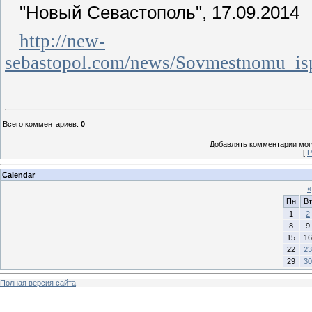
"Новый Севастополь", 17.09.2014
http://new-
sebastopol.com/news/Sovmestnomu_isp
Всего комментариев
:
0
Добавлять комментарии могу
[
Р
Calendar
«
Пн
Вт
1
2
8
9
15
16
22
23
29
30
Полная версия сайта