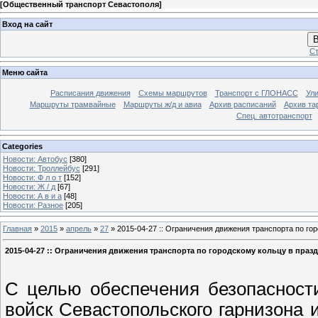
[
Общественный транспорт Севастополя
]
Вход на сайт
В
Ст
Меню сайта
Расписания движения
Схемы маршрутов
Транспорт с ГЛОНАСС
Ул
Маршруты трамвайные
Маршруты ж/д и авиа
Архив расписаний
Архив та
Спец. автотранспорт
Categories
Новости: Автобус
[380]
Новости: Троллейбус
[291]
Новости: Ф л о т
[152]
Новости: Ж / д
[67]
Новости: А в и а
[48]
Новости: Разное
[205]
Главная
»
2015
»
апрель
»
27
» 2015-04-27 :: Ограничения движения транспорта по го
2015-04-27 :: Ограничения движения транспорта по городскому кольцу в праз
С целью обеспечения безопасност
войск Севастопольского гарнизона 