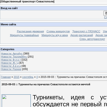
[
Общественный транспорт Севастополя
]
Вход на сайт
В
Ст
Меню сайта
Расписания движения
Схемы маршрутов
Транспорт с ГЛОНАСС
Ул
Маршруты трамвайные
Маршруты ж/д и авиа
Архив расписаний
Архив та
Спец. автотранспорт
Categories
Новости: Автобус
[380]
Новости: Троллейбус
[291]
Новости: Ф л о т
[152]
Новости: Ж / д
[67]
Новости: А в и а
[48]
Новости: Разное
[205]
Главная
»
2015
»
сентябрь
»
4
» 2015-09-03 :: Турникеты на причалах Севастополя ос
2015-09-03 :: Турникеты на причалах Севастополя остаются мечтой
Турникеты, идея с ус
обсуждается не первый г