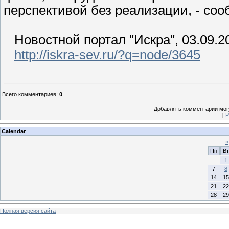
перспективой без реализации, - со
Новостной портал "Искра", 03.09.2
http://iskra-sev.ru/?q=node/3645
Всего комментариев
:
0
Добавлять комментарии могу
[
Р
Calendar
«
Пн
Вт
1
7
8
14
15
21
22
28
29
Полная версия сайта