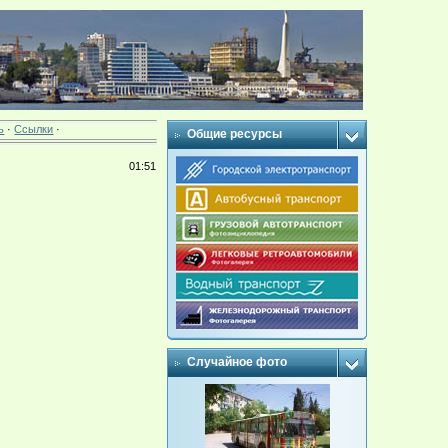
ь
·
Ссылки
·
Общие ресурсы
01:51
Случайное фото