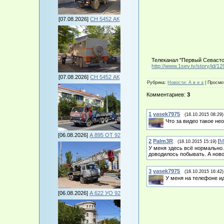
[07.08.2026]
СН 5452 АК
Телеканал "Первый Севастоп
http://www.1sev.tv/story/id/12
[07.08.2026]
СН 5452 АК
Рубрика
:
Новости: А в и а
|
Просмо
Комментариев
:
3
1
vasek7975
(18.10.2015 08:29)
Что за видео такое не
[06.08.2026]
А 895 ОТ 92
2
Palm3R
[
М
(18.10.2015 15:19)
У меня здесь всё нормально.
доводилось побывать. А ново
3
vasek7975
(18.10.2015 16:42)
У меня на телефоне идё
[06.08.2026]
А 622 УО 92