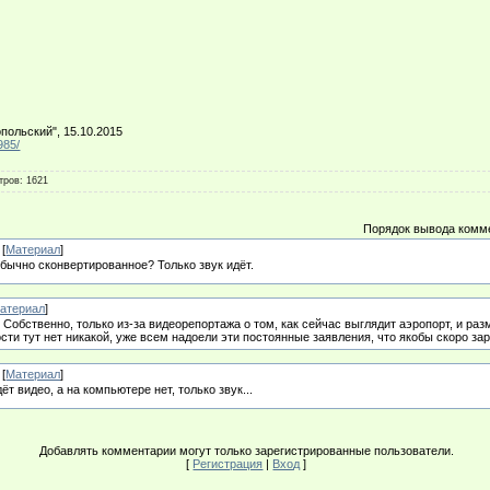
ольский", 15.10.2015
985/
тров
: 1621
Порядок вывода комм
[
Материал
]
обычно сконвертированное? Только звук идёт.
атериал
]
 Собственно, только из-за видеорепортажа о том, как сейчас выглядит аэропорт, и раз
сти тут нет никакой, уже всем надоели эти постоянные заявления, что якобы скоро зара
[
Материал
]
т видео, а на компьютере нет, только звук...
Добавлять комментарии могут только зарегистрированные пользователи.
[
Регистрация
|
Вход
]