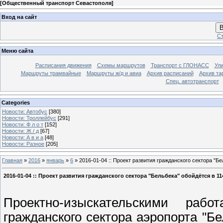
[
Общественный транспорт Севастополя
]
Вход на сайт
В
Ст
Меню сайта
Расписания движения
Схемы маршрутов
Транспорт с ГЛОНАСС
Ул
Маршруты трамвайные
Маршруты ж/д и авиа
Архив расписаний
Архив та
Спец. автотранспорт
Categories
Новости: Автобус
[380]
Новости: Троллейбус
[291]
Новости: Ф л о т
[152]
Новости: Ж / д
[67]
Новости: А в и а
[48]
Новости: Разное
[205]
Главная
»
2016
»
январь
»
6
» 2016-01-04 :: Проект развития гражданского сектора "Б
2016-01-04 :: Проект развития гражданского сектора "Бельбека" обойдётся в 
Проектно-изыскательскими раб
гражданского сектора аэропорта "Б