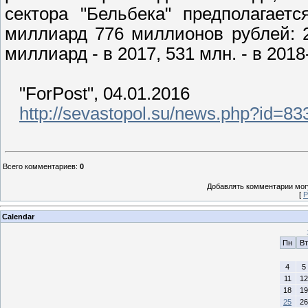
сектора "Бельбека" предполагает
миллиард 776 миллионов рублей: 20
миллиард - в 2017, 531 млн. - в 2018
"ForPost", 04.01.2016
http://sevastopol.su/news.php?id=83
Всего комментариев
:
0
Добавлять комментарии могу
[
Р
Calendar
Пн
Вт
4
5
11
12
18
19
25
26