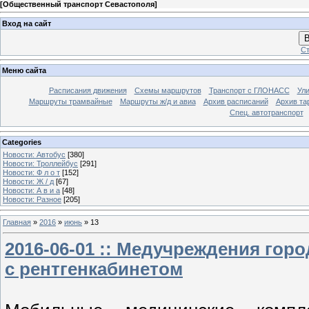
[
Общественный транспорт Севастополя
]
Вход на сайт
В
Ст
Меню сайта
Расписания движения
Схемы маршрутов
Транспорт с ГЛОНАСС
Ул
Маршруты трамвайные
Маршруты ж/д и авиа
Архив расписаний
Архив та
Спец. автотранспорт
Categories
Новости: Автобус
[380]
Новости: Троллейбус
[291]
Новости: Ф л о т
[152]
Новости: Ж / д
[67]
Новости: А в и а
[48]
Новости: Разное
[205]
Главная
»
2016
»
июнь
»
13
2016-06-01 :: Медучреждения гор
с рентгенкабинетом