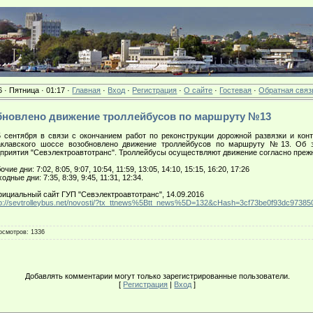
6 · Пятница · 01:17 ·
Главная
·
Вход
·
Регистрация
·
О сайте
·
Гостевая
·
Обратная связ
зобновлено движение троллейбусов по маршруту №13
 сентября в связи с окончанием работ по реконструкции дорожной развязки и конт
аклавского шоссе возобновлено движение троллейбусов по маршруту №13. Об 
приятия "Севэлектроавтотранс". Троллейбусы осуществляют движение согласно преж
бочие дни: 7:02, 8:05, 9:07, 10:54, 11:59, 13:05, 14:10, 15:15, 16:20, 17:26
ходные дни: 7:35, 8:39, 9:45, 11:31, 12:34.
иальный сайт ГУП "Севэлектроавтотранс", 14.09.2016
tp://sevtrolleybus.net/novosti/?tx_ttnews%5Btt_news%5D=132&cHash=3cf73be0f93dc9738
осмотров
: 1336
Добавлять комментарии могут только зарегистрированные пользователи.
[
Регистрация
|
Вход
]