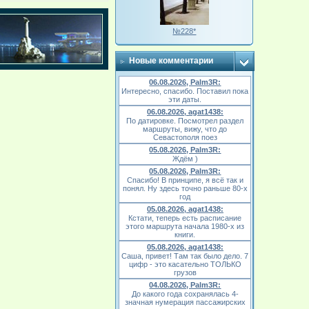
№228*
Новые комментарии
06.08.2026, Palm3R:
Интересно, спасибо. Поставил пока
эти даты.
06.08.2026, agat1438:
По датировке. Посмотрел раздел
маршруты, вижу, что до
Севастополя поез
05.08.2026, Palm3R:
Ждём )
05.08.2026, Palm3R:
Спасибо! В принципе, я всё так и
понял. Ну здесь точно раньше 80-х
год
05.08.2026, agat1438:
Кстати, теперь есть расписание
этого маршрута начала 1980-х из
книги.
05.08.2026, agat1438:
Саша, привет! Там так было дело. 7
цифр - это касательно ТОЛЬКО
грузов
04.08.2026, Palm3R:
До какого года сохранялась 4-
значная нумерация пассажирских