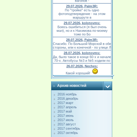
вагонов -
29.07.2026, Palm3R:
По "тройке" есть одно
фотоподтверждение - на этом
маршруте в
29.07.2026, kolotovms:
Боюсь ошибиться (я был очень
мал), но и к Нахимова по-моему
тоже по Бо
28.07.2026, Palm3R:
Спасибо. По Большой Морской в обе
стороны, или к конечной - по улице Л
28.07.2026, kolotovms:
Да, было такое в конце 60-х и начале
70-х. Автобусы №3 и №5 ходили по
26.07.2026, Neches:
Какой хороший!
Архив новостей
2016 ноябрь
2016 декабрь
2017 март
2017 апрель
2017 май
2017 июнь
2017 июль
2017 август
2017 сентябрь
2017 октябрь