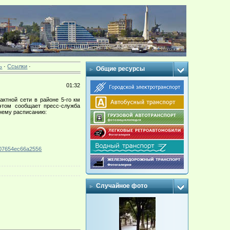
ь
·
Ссылки
·
Общие ресурсы
01:32
актной сети в районе 5-го км
этом сообщает пресс-служба
нему расписанию:
507654ec66a2556
Случайное фото