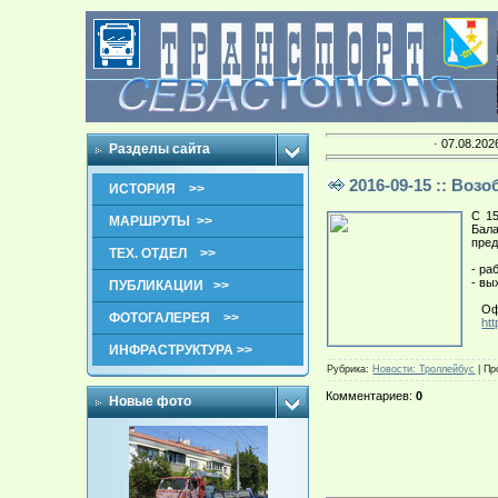
· 07.08.202
Разделы сайта
2016-09-15 :: Во
ИСТОРИЯ >>
С 15
МАРШРУТЫ >>
Бал
пред
ТЕХ. ОТДЕЛ >>
- ра
- вы
ПУБЛИКАЦИИ >>
Офиц
ФОТОГАЛЕРЕЯ >>
ht
ИНФРАСТРУКТУРА >>
Рубрика
:
Новости: Троллейбус
|
Пр
Комментариев
:
0
Новые фото