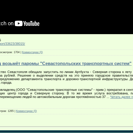
6
sport/33623/38015/
осмотров:
1704
|
Комментарии (0)
род возьмёт паромы "Севастопольских транспортных систем"
тво Севастополя обещало запустить по линии Артбухта - Северная сторона к лету
она рублей. Решение о выделении средств на это приняло городское правительст
предложению департамента транспорта и дорожно-транспортной инфраструктуры. Д
 города.
овладелец (ООО "Севастопольские транспортные системы" - прим.) прекратил в сен
щих центр города и Северную сторону. В то же время услуга востребована, п
у перемещению людей по автомобильным дорогам протяжённостью 37
...
Читать далее 
тров:
1265
|
Комментарии (0)