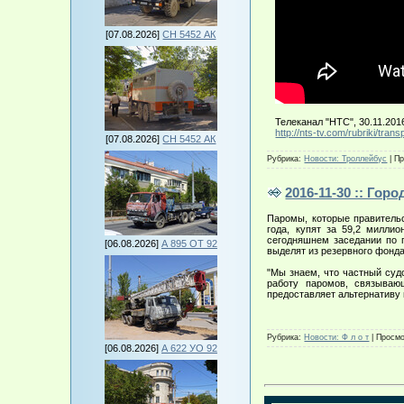
[07.08.2026]
СН 5452 АК
Телеканал "НТС", 30.11.201
http://nts-tv.com/rubriki/tran
[07.08.2026]
СН 5452 АК
Рубрика:
Новости: Троллейбус
|
Пр
2016-11-30 :: Го
Паромы, которые правительс
года, купят за 59,2 милли
сегодняшнем заседании по 
[06.08.2026]
А 895 ОТ 92
выделят из резервного фонда
"Мы знаем, что частный суд
работу паромов, связываю
предоставляет альтернатив
Рубрика:
Новости: Ф л о т
|
Просмо
[06.08.2026]
А 622 УО 92