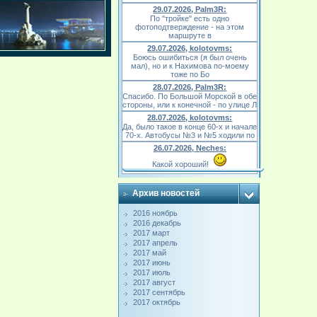
29.07.2026, Palm3R:
По "тройке" есть одно
фотоподтверждение - на этом
маршруте в
29.07.2026, kolotovms:
Боюсь ошибиться (я был очень
мал), но и к Нахимова по-моему
тоже по Бо
28.07.2026, Palm3R:
Спасибо. По Большой Морской в обе
стороны, или к конечной - по улице Л
28.07.2026, kolotovms:
Да, было такое в конце 60-х и начале
70-х. Автобусы №3 и №5 ходили по
26.07.2026, Neches:
Какой хороший!
Архив новостей
2016 ноябрь
2016 декабрь
2017 март
2017 апрель
2017 май
2017 июнь
2017 июль
2017 август
2017 сентябрь
2017 октябрь