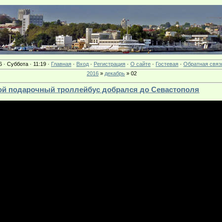
6 · Суббота · 11:19 ·
Главная
·
Вход
·
Регистрация
·
О сайте
·
Гостевая
·
Обратная связ
2016
»
декабрь
»
02
орой подарочный троллейбус добрался до Севастополя