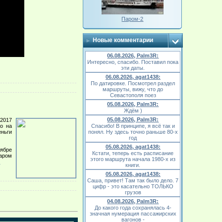
Паром-2
Новые комментарии
06.08.2026, Palm3R:
Интересно, спасибо. Поставил пока
эти даты.
06.08.2026, agat1438:
По датировке. Посмотрел раздел
маршруты, вижу, что до
Севастополя поез
05.08.2026, Palm3R:
Ждём )
05.08.2026, Palm3R:
 2017
во на
Спасибо! В принципе, я всё так и
еньги
понял. Ну здесь точно раньше 80-х
год
05.08.2026, agat1438:
тябре
Кстати, теперь есть расписание
аром
этого маршрута начала 1980-х из
»
книги.
05.08.2026, agat1438:
Саша, привет! Там так было дело. 7
цифр - это касательно ТОЛЬКО
грузов
04.08.2026, Palm3R:
До какого года сохранялась 4-
значная нумерация пассажирских
вагонов -