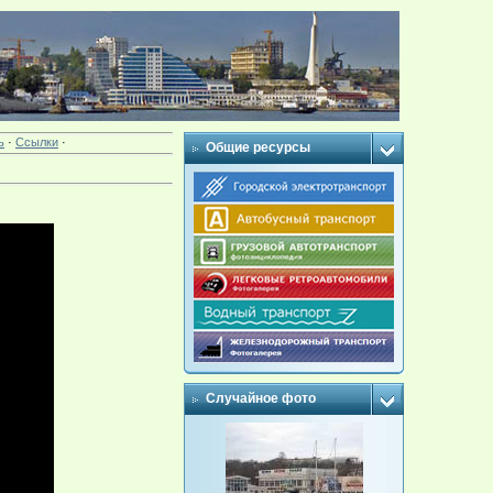
ь
·
Ссылки
·
Общие ресурсы
Случайное фото