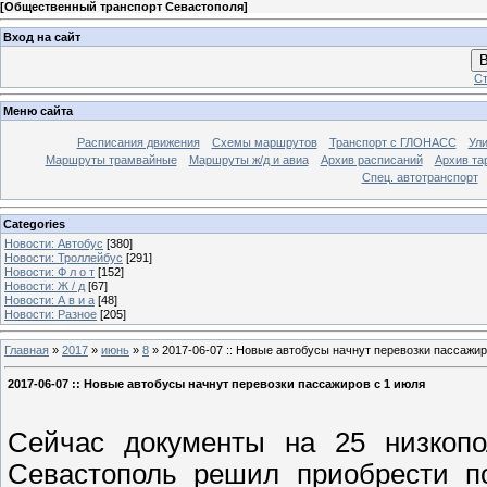
[
Общественный транспорт Севастополя
]
Вход на сайт
В
Ст
Меню сайта
Расписания движения
Схемы маршрутов
Транспорт с ГЛОНАСС
Ул
Маршруты трамвайные
Маршруты ж/д и авиа
Архив расписаний
Архив та
Спец. автотранспорт
Categories
Новости: Автобус
[380]
Новости: Троллейбус
[291]
Новости: Ф л о т
[152]
Новости: Ж / д
[67]
Новости: А в и а
[48]
Новости: Разное
[205]
Главная
»
2017
»
июнь
»
8
» 2017-06-07 :: Новые автобусы начнут перевозки пассажир
2017-06-07 :: Новые автобусы начнут перевозки пассажиров с 1 июля
Сейчас документы на 25 низкопо
Севастополь решил приобрести по