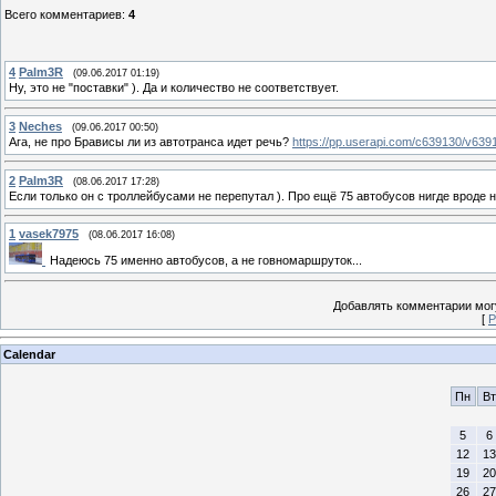
Всего комментариев
:
4
4
Palm3R
(09.06.2017 01:19)
Ну, это не "поставки" ). Да и количество не соответствует.
3
Neches
(09.06.2017 00:50)
Ага, не про Брависы ли из автотранса идет речь?
https://pp.userapi.com/c639130/v6
2
Palm3R
(08.06.2017 17:28)
Если только он с троллейбусами не перепутал ). Про ещё 75 автобусов нигде вроде 
1
vasek7975
(08.06.2017 16:08)
Надеюсь 75 именно автобусов, а не говномаршруток...
Добавлять комментарии могу
[
Р
Calendar
Пн
Вт
5
6
12
13
19
20
26
27