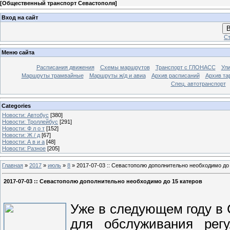
[
Общественный транспорт Севастополя
]
Вход на сайт
В
Ст
Меню сайта
Расписания движения
Схемы маршрутов
Транспорт с ГЛОНАСС
Ул
Маршруты трамвайные
Маршруты ж/д и авиа
Архив расписаний
Архив та
Спец. автотранспорт
Categories
Новости: Автобус
[380]
Новости: Троллейбус
[291]
Новости: Ф л о т
[152]
Новости: Ж / д
[67]
Новости: А в и а
[48]
Новости: Разное
[205]
Главная
»
2017
»
июль
»
8
» 2017-07-03 :: Севастополю дополнительно необходимо до
2017-07-03 :: Севастополю дополнительно необходимо до 15 катеров
Уже в следующем году в 
для обслуживания регу