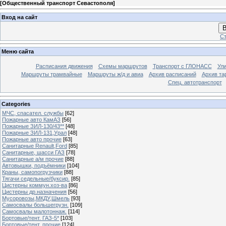
[
Общественный транспорт Севастополя
]
Вход на сайт
В
Ст
Меню сайта
Расписания движения
Схемы маршрутов
Транспорт с ГЛОНАСС
Ул
Маршруты трамвайные
Маршруты ж/д и авиа
Архив расписаний
Архив та
Спец. автотранспорт
Categories
МЧС, спасател. службы
[62]
Пожарные авто КамАЗ
[56]
Пожарные ЗИЛ-130/43**
[48]
Пожарные ЗИЛ-131,Урал
[48]
Пожарные авто прочие
[63]
Санитарные Renault,Ford
[85]
Санитарные, шасси ГАЗ
[78]
Санитарные а/м прочие
[88]
Автовышки, подъёмники
[104]
Краны, самопогрузчики
[88]
Тягачи седельные/буксир.
[85]
Цистерны коммун.хоз-ва
[86]
Цистерны др.назначения
[56]
Мусоровозы,МКДУ,Шмель
[93]
Самосвалы большегрузн.
[109]
Самосвалы малотоннаж.
[114]
Бортовые/тент. ГАЗ-5*
[103]
Бортовые/тент. прочие
[124]