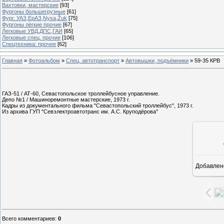
Вахтовки, мастерские
[93]
Фургоны большегрузные
[61]
Фург. УАЗ,ЕрАЗ,Nysa,Žuk
[75]
Фургоны лёгкие прочие
[67]
Легковые УВД,ДПС,ГАИ
[65]
Легковые спец. прочие
[106]
Спецтехника: прочее
[62]
Главная
»
Фотоальбом
»
Спец. автотранспорт
»
Автовышки, подъёмники
» 59-35 КРВ
ГАЗ-51 / АТ-60, Севастопольское троллейбусное управление.
Депо №1 / Машиноремонтные мастерские, 1973 г.
Кадры из документального фильма "Севастопольский троллейбус", 1973 г.
Из архива ГУП "Севэлектроавтотранс им. А.С. Круподёрова"
Добавлен
7
Всего комментариев
:
0