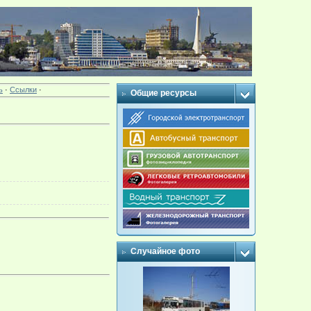
ь
·
Ссылки
·
Общие ресурсы
Случайное фото