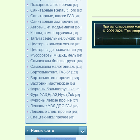
Пожарные авто прочие
[63]
Санитарные Renault,Ford
[85]
Санитарные, шасси ГАЗ
[78]
Санитарные а/м прочие
[88]
Автовышки, подъёмники
[104]
Краны, самопогрузчики
[88]
Тягачи седельные/буксир.
[85]
Цистерны коммун.хоз-ва
[86]
Цистерны др.назначения
[56]
Мусоровозы,МКДУ,Шмель
[93]
Самосвалы большегрузн.
[109]
Самосвалы малотоннаж.
[114]
Бортовые/тент. ГАЗ-5*
[103]
Бортовые/тент. прочие
[124]
Вахтовки, мастерские
[91]
Фургоны большегрузные
[61]
Фург. УАЗ,ЕрАЗ,Nysa,Žuk
[75]
Фургоны лёгкие прочие
[67]
Легковые УВД,ДПС,ГАИ
[65]
Легковые спец. прочие
[106]
Спецтехника: прочее
[62]
Новые фото