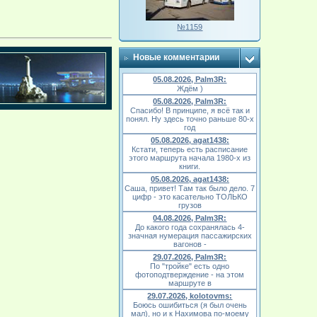
№1159
Новые комментарии
05.08.2026, Palm3R:
Ждём )
05.08.2026, Palm3R:
Спасибо! В принципе, я всё так и
понял. Ну здесь точно раньше 80-х
год
05.08.2026, agat1438:
Кстати, теперь есть расписание
этого маршрута начала 1980-х из
книги.
05.08.2026, agat1438:
Саша, привет! Там так было дело. 7
цифр - это касательно ТОЛЬКО
грузов
04.08.2026, Palm3R:
До какого года сохранялась 4-
значная нумерация пассажирских
вагонов -
29.07.2026, Palm3R:
По "тройке" есть одно
фотоподтверждение - на этом
маршруте в
29.07.2026, kolotovms:
Боюсь ошибиться (я был очень
мал), но и к Нахимова по-моему