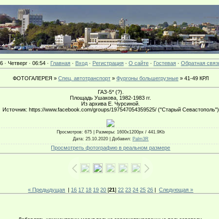
6 · Четверг · 06:54 ·
Главная
·
Вход
·
Регистрация
·
О сайте
·
Гостевая
·
Обратная связ
ФОТОГАЛЕРЕЯ »
Спец. автотранспорт
»
Фургоны большегрузные
» 41-49 КРЛ
ГАЗ-5* (?).
Площадь Ушакова, 1982-1983 гг.
Из архива Е. Чурсиной.
Источник: https://www.facebook.com/groups/197547054359525/ ("Старый Севастополь")
Просмотров
: 675 |
Размеры
: 1600x1200px / 441.9Kb
Дата
: 25.10.2020 |
Добавил
:
Palm3R
Просмотреть фотографию в реальном размере
« Предыдущая
|
16
17
18
19
20
[
21
]
22
23
24
25
26
|
Следующая »