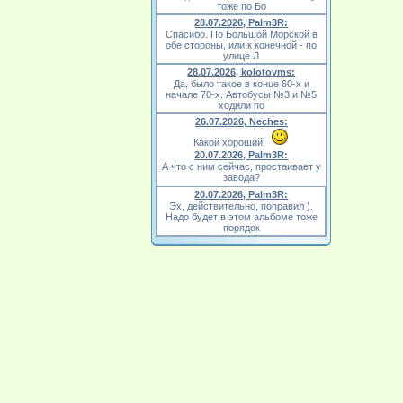
тоже по Бо
28.07.2026, Palm3R:
Спасибо. По Большой Морской в
обе стороны, или к конечной - по
улице Л
28.07.2026, kolotovms:
Да, было такое в конце 60-х и
начале 70-х. Автобусы №3 и №5
ходили по
26.07.2026, Neches:
Какой хороший!
20.07.2026, Palm3R:
А что с ним сейчас, простаивает у
завода?
20.07.2026, Palm3R:
Эх, действительно, поправил ).
Надо будет в этом альбоме тоже
порядок