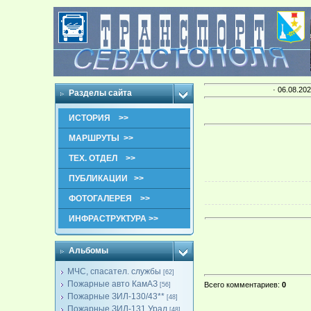
· 06.08.202
Разделы сайта
ИСТОРИЯ >>
МАРШРУТЫ >>
ТЕХ. ОТДЕЛ >>
ПУБЛИКАЦИИ >>
ФОТОГАЛЕРЕЯ >>
ИНФРАСТРУКТУРА >>
Альбомы
МЧС, спасател. службы
[62]
Пожарные авто КамАЗ
Всего комментариев
:
0
[56]
Пожарные ЗИЛ-130/43**
[48]
Пожарные ЗИЛ-131,Урал
[48]