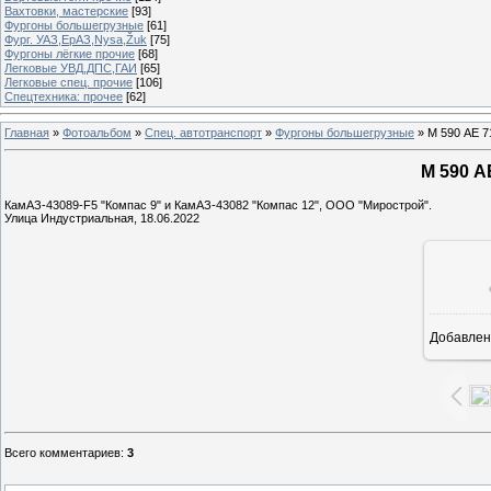
Вахтовки, мастерские
[93]
Фургоны большегрузные
[61]
Фург. УАЗ,ЕрАЗ,Nysa,Žuk
[75]
Фургоны лёгкие прочие
[68]
Легковые УВД,ДПС,ГАИ
[65]
Легковые спец. прочие
[106]
Спецтехника: прочее
[62]
Главная
»
Фотоальбом
»
Спец. автотранспорт
»
Фургоны большегрузные
» М 590 АЕ 7
М 590 А
КамАЗ-43089-F5 "Компас 9" и КамАЗ-43082 "Компас 12", ООО "Мирострой".
Улица Индустриальная, 18.06.2022
Добавлен
1
Всего комментариев
:
3