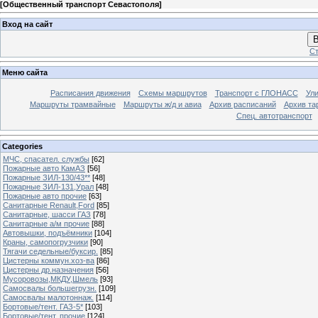
[
Общественный транспорт Севастополя
]
Вход на сайт
В
Ст
Меню сайта
Расписания движения
Схемы маршрутов
Транспорт с ГЛОНАСС
Ул
Маршруты трамвайные
Маршруты ж/д и авиа
Архив расписаний
Архив та
Спец. автотранспорт
Categories
МЧС, спасател. службы
[62]
Пожарные авто КамАЗ
[56]
Пожарные ЗИЛ-130/43**
[48]
Пожарные ЗИЛ-131,Урал
[48]
Пожарные авто прочие
[63]
Санитарные Renault,Ford
[85]
Санитарные, шасси ГАЗ
[78]
Санитарные а/м прочие
[88]
Автовышки, подъёмники
[104]
Краны, самопогрузчики
[90]
Тягачи седельные/буксир.
[85]
Цистерны коммун.хоз-ва
[86]
Цистерны др.назначения
[56]
Мусоровозы,МКДУ,Шмель
[93]
Самосвалы большегрузн.
[109]
Самосвалы малотоннаж.
[114]
Бортовые/тент. ГАЗ-5*
[103]
Бортовые/тент. прочие
[124]