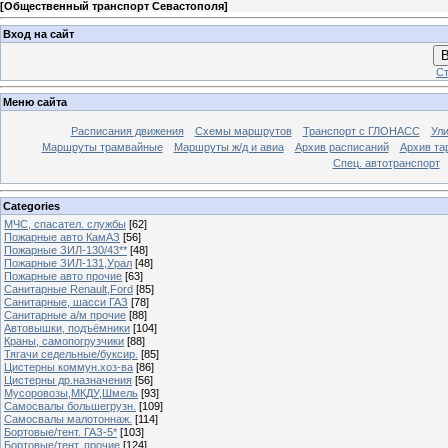
[
Общественный транспорт Севастополя
]
Вход на сайт
В
Ст
Меню сайта
Расписания движения
Схемы маршрутов
Транспорт с ГЛОНАСС
Ул
Маршруты трамвайные
Маршруты ж/д и авиа
Архив расписаний
Архив та
Спец. автотранспорт
Categories
МЧС, спасател. службы
[62]
Пожарные авто КамАЗ
[56]
Пожарные ЗИЛ-130/43**
[48]
Пожарные ЗИЛ-131,Урал
[48]
Пожарные авто прочие
[63]
Санитарные Renault,Ford
[85]
Санитарные, шасси ГАЗ
[78]
Санитарные а/м прочие
[88]
Автовышки, подъёмники
[104]
Краны, самопогрузчики
[88]
Тягачи седельные/буксир.
[85]
Цистерны коммун.хоз-ва
[86]
Цистерны др.назначения
[56]
Мусоровозы,МКДУ,Шмель
[93]
Самосвалы большегрузн.
[109]
Самосвалы малотоннаж.
[114]
Бортовые/тент. ГАЗ-5*
[103]
Бортовые/тент. прочие
[124]