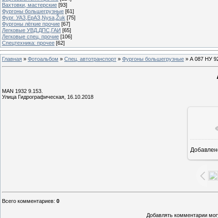
Вахтовки, мастерские
[93]
Фургоны большегрузные
[61]
Фург. УАЗ,ЕрАЗ,Nysa,Žuk
[75]
Фургоны лёгкие прочие
[67]
Легковые УВД,ДПС,ГАИ
[65]
Легковые спец. прочие
[106]
Спецтехника: прочее
[62]
Главная
»
Фотоальбом
»
Спец. автотранспорт
»
Фургоны большегрузные
» А 087 НУ 9
MAN 1932 9.153.
Улица Гидрографическая, 16.10.2018
Добавлен
1
Всего комментариев
:
0
Добавлять комментарии могу