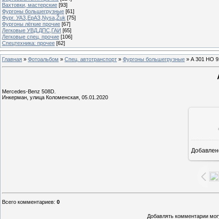
Вахтовки, мастерские
[93]
Фургоны большегрузные
[61]
Фург. УАЗ,ЕрАЗ,Nysa,Žuk
[75]
Фургоны лёгкие прочие
[67]
Легковые УВД,ДПС,ГАИ
[65]
Легковые спец. прочие
[106]
Спецтехника: прочее
[62]
Главная
»
Фотоальбом
»
Спец. автотранспорт
»
Фургоны большегрузные
» А 301 НО 9
Mercedes-Benz 508D.
Инкерман, улица Коломенская, 05.01.2020
Добавлен
1
Всего комментариев
:
0
Добавлять комментарии могу