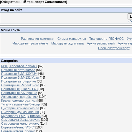
[
Общественный транспорт Севастополя
]
Вход на сайт
В
Ст
Меню сайта
Расписания движения
Схемы маршрутов
Транспорт с ГЛОНАСС
Ул
Маршруты трамвайные
Маршруты ж/д и авиа
Архив расписаний
Архив та
Спец. автотранспорт
Categories
МЧС, спасател. службы
[62]
Пожарные авто КамАЗ
[56]
Пожарные ЗИЛ-130/43**
[48]
Пожарные ЗИЛ-131,Урал
[48]
Пожарные авто прочие
[63]
Санитарные Renault,Ford
[85]
Санитарные, шасси ГАЗ
[78]
Санитарные а/м прочие
[88]
Автовышки, подъёмники
[104]
Краны, самопогрузчики
[88]
Тягачи седельные/буксир.
[85]
Цистерны коммун.хоз-ва
[86]
Цистерны др.назначения
[56]
Мусоровозы,МКДУ,Шмель
[93]
Самосвалы большегрузн.
[109]
Самосвалы малотоннаж.
[114]
Бортовые/тент. ГАЗ-5*
[103]
Бортовые/тент. прочие
[124]