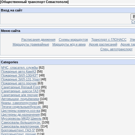
[
Общественный транспорт Севастополя
]
Вход на сайт
В
Ст
Меню сайта
Расписания движения
Схемы маршрутов
Транспорт с ГЛОНАСС
Ул
Маршруты трамвайные
Маршруты ж/д и авиа
Архив расписаний
Архив та
Спец. автотранспорт
Categories
МЧС, спасател. службы
[62]
Пожарные авто КамАЗ
[56]
Пожарные ЗИЛ-130/43**
[48]
Пожарные ЗИЛ-131,Урал
[48]
Пожарные авто прочие
[63]
Санитарные Renault,Ford
[85]
Санитарные, шасси ГАЗ
[78]
Санитарные а/м прочие
[88]
Автовышки, подъёмники
[104]
Краны, самопогрузчики
[88]
Тягачи седельные/буксир.
[85]
Цистерны коммун.хоз-ва
[86]
Цистерны др.назначения
[56]
Мусоровозы,МКДУ,Шмель
[93]
Самосвалы большегрузн.
[109]
Самосвалы малотоннаж.
[114]
Бортовые/тент. ГАЗ-5*
[103]
Бортовые/тент. прочие
[124]