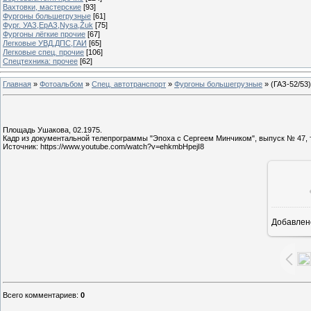
Вахтовки, мастерские
[93]
Фургоны большегрузные
[61]
Фург. УАЗ,ЕрАЗ,Nysa,Žuk
[75]
Фургоны лёгкие прочие
[67]
Легковые УВД,ДПС,ГАИ
[65]
Легковые спец. прочие
[106]
Спецтехника: прочее
[62]
Главная
»
Фотоальбом
»
Спец. автотранспорт
»
Фургоны большегрузные
» (ГАЗ-52/53)
Площадь Ушакова, 02.1975.
Кадр из документальной телепрограммы "Эпоха с Сергеем Минчиком", выпуск № 47, 
Источник: https://www.youtube.com/watch?v=ehkmbHpejI8
Добавлен
Всего комментариев
:
0