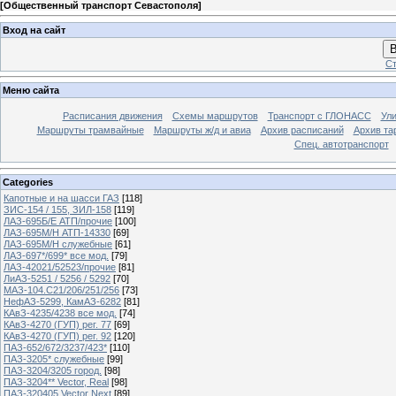
[
Общественный транспорт Севастополя
]
Вход на сайт
В
Ст
Меню сайта
Расписания движения
Схемы маршрутов
Транспорт с ГЛОНАСС
Ул
Маршруты трамвайные
Маршруты ж/д и авиа
Архив расписаний
Архив та
Спец. автотранспорт
Categories
Капотные и на шасси ГАЗ
[118]
ЗИС-154 / 155, ЗИЛ-158
[119]
ЛАЗ-695Б/Е АТП/прочие
[100]
ЛАЗ-695М/Н АТП-14330
[69]
ЛАЗ-695М/Н служебные
[61]
ЛАЗ-697*/699* все мод.
[79]
ЛАЗ-42021/52523/прочие
[81]
ЛиАЗ-5251 / 5256 / 5292
[70]
МАЗ-104.C21/206/251/256
[73]
НефАЗ-5299, КамАЗ-6282
[81]
КАвЗ-4235/4238 все мод.
[74]
КАвЗ-4270 (ГУП) рег. 77
[69]
КАвЗ-4270 (ГУП) рег. 92
[120]
ПАЗ-652/672/3237/423*
[110]
ПАЗ-3205* служебные
[99]
ПАЗ-3204/3205 город.
[98]
ПАЗ-3204** Vector, Real
[98]
ПАЗ-320405 Vector Next
[89]