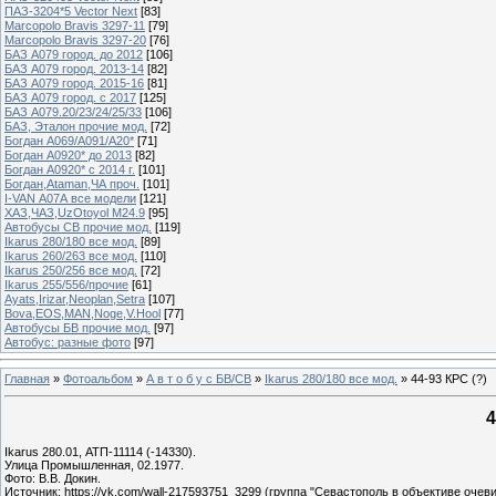
ПАЗ-3204*5 Vector Next
[83]
Marcopolo Bravis 3297-11
[79]
Marcopolo Bravis 3297-20
[76]
БАЗ А079 город. до 2012
[106]
БАЗ А079 город. 2013-14
[82]
БАЗ А079 город. 2015-16
[81]
БАЗ А079 город. с 2017
[125]
БАЗ А079.20/23/24/25/33
[106]
БАЗ, Эталон прочие мод.
[72]
Богдан А069/А091/А20*
[71]
Богдан А0920* до 2013
[82]
Богдан А0920* с 2014 г.
[101]
Богдан,Ataman,ЧА проч.
[101]
I-VAN А07А все модели
[121]
ХАЗ,ЧАЗ,UzOtoyol M24.9
[95]
Автобусы СВ прочие мод.
[119]
Ikarus 280/180 все мод.
[89]
Ikarus 260/263 все мод.
[110]
Ikarus 250/256 все мод.
[72]
Ikarus 255/556/прочие
[61]
Ayats,Irizar,Neoplan,Setra
[107]
Bova,EOS,MAN,Noge,V.Hool
[77]
Автобусы БВ прочие мод.
[97]
Автобус: разные фото
[97]
Главная
»
Фотоальбом
»
А в т о б у с БВ/СВ
»
Ikarus 280/180 все мод.
» 44-93 КРС (?)
4
Ikarus 280.01, АТП-11114 (-14330).
Улица Промышленная, 02.1977.
Фото: В.В. Докин.
Источник: https://vk.com/wall-217593751_3299 (группа "Севастополь в объективе очев