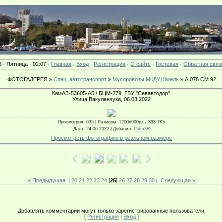
6 · Пятница · 02:07 ·
Главная
·
Вход
·
Регистрация
·
О сайте
·
Гостевая
·
Обратная связ
ФОТОГАЛЕРЕЯ »
Спец. автотранспорт
»
Мусоровозы,МКДУ,Шмель
» А 078 СМ 92
КамАЗ-53605-А5 / БЦМ-279, ГБУ "Севавтодор".
Улица Вакуленчука, 06.03.2022
Просмотров
: 635 |
Размеры
: 1200x900px / 393.7Kb
Дата
: 24.06.2022 |
Добавил
:
Palm3R
Просмотреть фотографию в реальном размере
« Предыдущая
|
20
21
22
23
24
[
25
]
26
27
28
29
30
|
Следующая »
Добавлять комментарии могут только зарегистрированные пользователи.
[
Регистрация
|
Вход
]