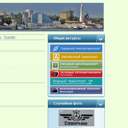
ь
·
Ссылки
·
Общие ресурсы
Случайное фото