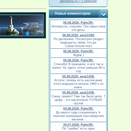
Эмблема АТП 'Северная'
Новые комментарии
06.08.2026, Palm3R:
Интересно, спасибо. Поставил пока
эти даты.
06.08.2026, agat1438:
По датировке. Посмотрел раздел
маршруты, вижу, что до
Севастополя поез
05.08.2026, Palm3R:
Ждём )
05.08.2026, Palm3R:
Спасибо! В принципе, я всё так и
понял. Ну здесь точно раньше 80-х
год
05.08.2026, agat1438:
Кстати, теперь есть расписание
этого маршрута начала 1980-х из
книги.
05.08.2026, agat1438:
Саша, привет! Там так было дело. 7
цифр - это касательно ТОЛЬКО
грузов
04.08.2026, Palm3R:
До какого года сохранялась 4-
значная нумерация пассажирских
вагонов -
29.07.2026, Palm3R:
По "тройке" есть одно