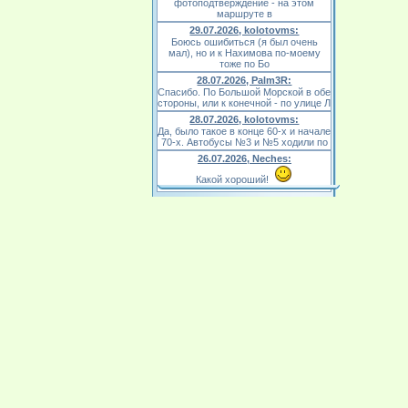
фотоподтверждение - на этом
маршруте в
29.07.2026, kolotovms:
Боюсь ошибиться (я был очень
мал), но и к Нахимова по-моему
тоже по Бо
28.07.2026, Palm3R:
Спасибо. По Большой Морской в обе
стороны, или к конечной - по улице Л
28.07.2026, kolotovms:
Да, было такое в конце 60-х и начале
70-х. Автобусы №3 и №5 ходили по
26.07.2026, Neches:
Какой хороший!