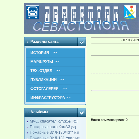
· 07.08.202
Разделы сайта
ИСТОРИЯ >>
МАРШРУТЫ >>
ТЕХ. ОТДЕЛ >>
ПУБЛИКАЦИИ >>
ФОТОГАЛЕРЕЯ >>
ИНФРАСТРУКТУРА >>
Альбомы
Всего комментариев
:
0
МЧС, спасател. службы
[62]
Пожарные авто КамАЗ
[56]
Пожарные ЗИЛ-130/43**
[48]
Пожарные ЗИЛ-131,Урал
[48]