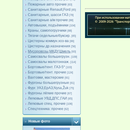
Пожарные авто прочие
[63]
Санитарные Renault,Ford
[85]
Санитарные, шасси ГАЗ
[78]
Санитарные а/м прочие
[88]
Автовышки, подъёмники
[104]
Краны, самопогрузчики
[88]
Тягачи седельные/буксир.
[85]
Цистерны коммун.хоз-ва
[86]
Цистерны др.назначения
[56]
Мусоровозы,МКДУ,Шмель
[93]
Самосвалы большегрузн.
[109]
Самосвалы малотоннаж.
[114]
Бортовые/тент. ГАЗ-5*
[103]
Бортовые/тент. прочие
[124]
Вахтовки, мастерские
[91]
Фургоны большегрузные
[61]
Фург. УАЗ,ЕрАЗ,Nysa,Žuk
[75]
Фургоны лёгкие прочие
[67]
Легковые УВД,ДПС,ГАИ
[65]
Легковые спец. прочие
[106]
Спецтехника: прочее
[62]
Новые фото