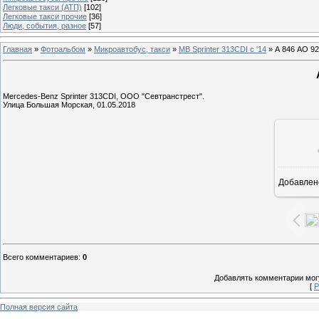
Легковые такси (АТП)
[102]
Легковые такси прочие
[36]
Люди, события, разное
[57]
Главная
»
Фотоальбом
»
Микроавтобус, такси
»
MB Sprinter 313CDI с '14
» А 846 АО 92
Mercedes-Benz Sprinter 313CDI, ООО "Севтранстрест".
Улица Большая Морская, 01.05.2018
Добавлен
1
Всего комментариев
:
0
Добавлять комментарии могу
[
Р
Полная версия сайта