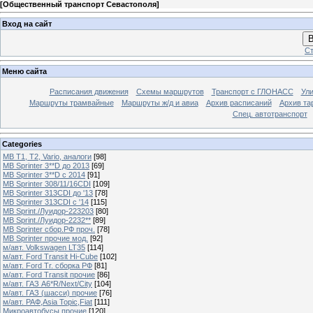
[
Общественный транспорт Севастополя
]
Вход на сайт
В
Ст
Меню сайта
Расписания движения
Схемы маршрутов
Транспорт с ГЛОНАСС
Ул
Маршруты трамвайные
Маршруты ж/д и авиа
Архив расписаний
Архив та
Спец. автотранспорт
Categories
MB T1, T2, Vario, аналоги
[98]
MB Sprinter 3**D до 2013
[69]
MB Sprinter 3**D с 2014
[91]
MB Sprinter 308/11/16CDI
[109]
MB Sprinter 313CDI до '13
[78]
MB Sprinter 313CDI с '14
[115]
MB Sprint./Луидор-223203
[80]
MB Sprint./Луидор-2232**
[89]
MB Sprinter сбор.РФ проч.
[78]
MB Sprinter прочие мод.
[92]
м/авт. Volkswagen LT35
[114]
м/авт. Ford Transit Hi-Cube
[102]
м/авт. Ford Tr. сборка РФ
[81]
м/авт. Ford Transit прочие
[86]
м/авт. ГАЗ A6*R/Next/City
[104]
м/авт. ГАЗ (шасси) прочие
[76]
м/авт. РАФ,Asia Topic,Fiat
[111]
Микроавтобусы прочие
[120]