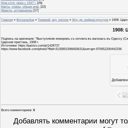
Инж.сети: люки с 1947 г.
[29]
Карты, планы, общая инф.
[22]
Макеты, аттракционы
[17]
Главная
»
Фотоальбом
»
Трамвай, ж/д, прочее
»
Ж/д: др. инфраструктура
» 1908: Царс
1908: 
Подпись на оригинале: "Выступленiе юнкеровъ съ ночлега въ вагонахъ въ Одессу (Се
Царская пристань, 1908 г.
Источники: https://pastvu.com/p/1428737
https://www.facebook.com/photo/?fbid=3135851596650631&set=gm.970052200442336
Добавлен
15
Всего комментариев
:
0
Добавлять комментарии могут то