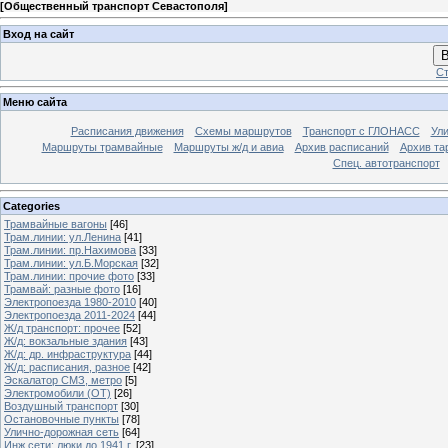
[
Общественный транспорт Севастополя
]
Вход на сайт
В
Ст
Меню сайта
Расписания движения
Схемы маршрутов
Транспорт с ГЛОНАСС
Ул
Маршруты трамвайные
Маршруты ж/д и авиа
Архив расписаний
Архив та
Спец. автотранспорт
Categories
Трамвайные вагоны
[46]
Трам.линии: ул.Ленина
[41]
Трам.линии: пр.Нахимова
[33]
Трам.линии: ул.Б.Морская
[32]
Трам.линии: прочие фото
[33]
Трамвай: разные фото
[16]
Электропоезда 1980-2010
[40]
Электропоезда 2011-2024
[44]
Ж/д транспорт: прочее
[52]
Ж/д: вокзальные здания
[43]
Ж/д: др. инфраструктура
[44]
Ж/д: расписания, разное
[42]
Эскалатор СМЗ, метро
[5]
Электромобили (ОТ)
[26]
Воздушный транспорт
[30]
Остановочные пункты
[78]
Улично-дорожная сеть
[64]
Инж.сети: люки до 1941 г.
[23]