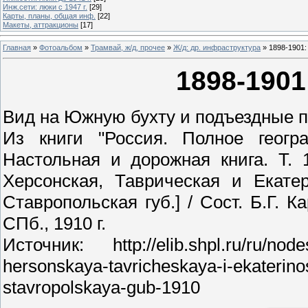
Инж.сети: люки с 1947 г.
[29]
Карты, планы, общая инф.
[22]
Макеты, аттракционы
[17]
Главная
»
Фотоальбом
»
Трамвай, ж/д, прочее
»
Ж/д: др. инфраструктура
» 1898-1901:
1898-1901
Вид на Южную бухту и подъездные пут
Из книги "Россия. Полное геогр
Настольная и дорожная книга. Т. 
Херсонская, Таврическая и Екатер
Ставропольская губ.] / Сост. Б.Г. К
СПб., 1910 г.
Источник: http://elib.shpl.ru/ru/node
hersonskaya-tavricheskaya-i-ekaterin
stavropolskaya-gub-1910