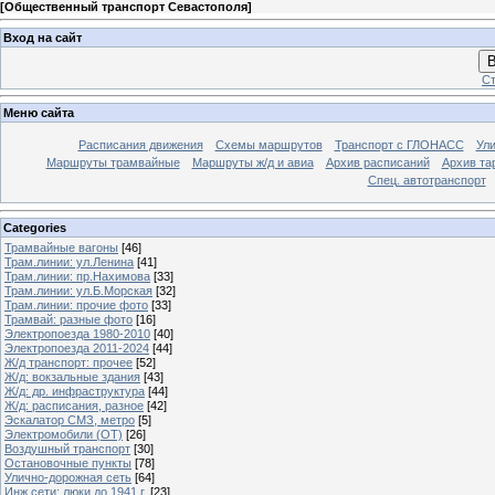
[
Общественный транспорт Севастополя
]
Вход на сайт
В
Ст
Меню сайта
Расписания движения
Схемы маршрутов
Транспорт с ГЛОНАСС
Ул
Маршруты трамвайные
Маршруты ж/д и авиа
Архив расписаний
Архив та
Спец. автотранспорт
Categories
Трамвайные вагоны
[46]
Трам.линии: ул.Ленина
[41]
Трам.линии: пр.Нахимова
[33]
Трам.линии: ул.Б.Морская
[32]
Трам.линии: прочие фото
[33]
Трамвай: разные фото
[16]
Электропоезда 1980-2010
[40]
Электропоезда 2011-2024
[44]
Ж/д транспорт: прочее
[52]
Ж/д: вокзальные здания
[43]
Ж/д: др. инфраструктура
[44]
Ж/д: расписания, разное
[42]
Эскалатор СМЗ, метро
[5]
Электромобили (ОТ)
[26]
Воздушный транспорт
[30]
Остановочные пункты
[78]
Улично-дорожная сеть
[64]
Инж.сети: люки до 1941 г.
[23]