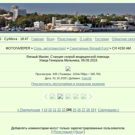
6 · Суббота · 18:47 ·
Главная
·
Вход
·
Регистрация
·
О сайте
·
Гостевая
·
Обратная связ
ФОТОГАЛЕРЕЯ »
Спец. автотранспорт
»
Санитарные Renault,Ford
» СН 4150 АМ
Renault Master, Станция скорой медицинской помощи.
Улица Генерала Мельника, 09.09.2015
Просмотров
: 639 |
Размеры
: 1024x768px / 340.7Kb
Дата
: 01.10.2020 |
Добавил
:
Palm3R
Просмотреть фотографию в реальном размере
« Предыдущая
|
19
20
21
22
23
[
24
]
25
26
27
28
29
|
Следующая »
Добавлять комментарии могут только зарегистрированные пользователи.
[
Регистрация
|
Вход
]