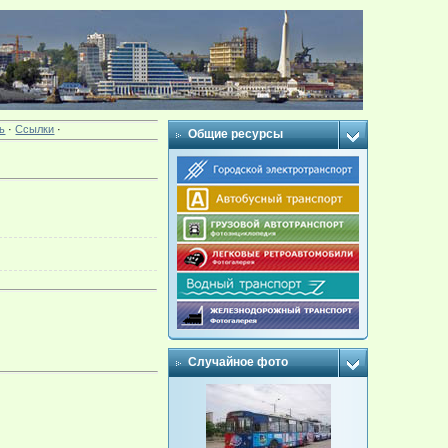
ь
·
Ссылки
·
Общие ресурсы
Случайное фото