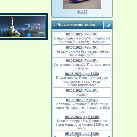
№1137
Новые комментарии
08.08.2026, Palm3R:
Сзади виднеется ЗиУ-5 с надписью
"Учебный" на борту - видимо
08.08.2026, Palm3R:
На дату снимка был закреплён на
10-м маршруте.
06.08.2026, Palm3R:
Интересно, спасибо. Поставил пока
эти даты.
06.08.2026, agat1438:
По датировке. Посмотрел раздел
маршруты, вижу, что до
Севастополя поез
05.08.2026, Palm3R:
Ждём )
05.08.2026, Palm3R:
Спасибо! В принципе, я всё так и
понял. Ну здесь точно раньше 80-х
год
05.08.2026, agat1438:
Кстати, теперь есть расписание
этого маршрута начала 1980-х из
книги.
05.08.2026, agat1438: