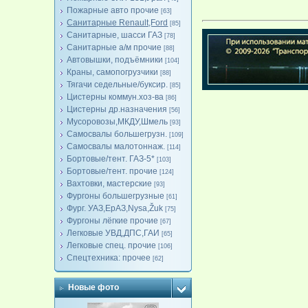
Пожарные авто прочие
[63]
Санитарные Renault,Ford
[85]
Санитарные, шасси ГАЗ
[78]
Санитарные а/м прочие
[88]
Автовышки, подъёмники
[104]
Краны, самопогрузчики
[88]
Тягачи седельные/буксир.
[85]
Цистерны коммун.хоз-ва
[86]
Цистерны др.назначения
[56]
Мусоровозы,МКДУ,Шмель
[93]
Самосвалы большегрузн.
[109]
Самосвалы малотоннаж.
[114]
Бортовые/тент. ГАЗ-5*
[103]
Бортовые/тент. прочие
[124]
Вахтовки, мастерские
[93]
Фургоны большегрузные
[61]
Фург. УАЗ,ЕрАЗ,Nysa,Žuk
[75]
Фургоны лёгкие прочие
[67]
Легковые УВД,ДПС,ГАИ
[65]
Легковые спец. прочие
[106]
Спецтехника: прочее
[62]
Новые фото