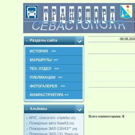
· 08.08.202
Разделы сайта
ИСТОРИЯ >>
МАРШРУТЫ >>
ТЕХ. ОТДЕЛ >>
ПУБЛИКАЦИИ >>
ФОТОГАЛЕРЕЯ >>
ИНФРАСТРУКТУРА >>
Альбомы
Всего комментариев
:
0
МЧС, спасател. службы
[62]
Пожарные авто КамАЗ
[56]
Пожарные ЗИЛ-130/43**
[48]
Пожарные ЗИЛ-131,Урал
[48]