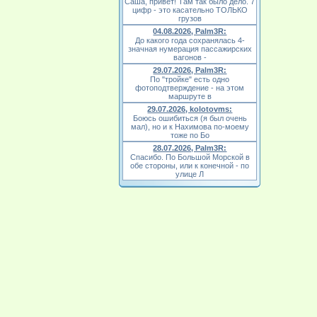
Саша, привет! Там так было дело. 7
цифр - это касательно ТОЛЬКО
грузов
04.08.2026, Palm3R:
До какого года сохранялась 4-
значная нумерация пассажирских
вагонов -
29.07.2026, Palm3R:
По "тройке" есть одно
фотоподтверждение - на этом
маршруте в
29.07.2026, kolotovms:
Боюсь ошибиться (я был очень
мал), но и к Нахимова по-моему
тоже по Бо
28.07.2026, Palm3R:
Спасибо. По Большой Морской в
обе стороны, или к конечной - по
улице Л