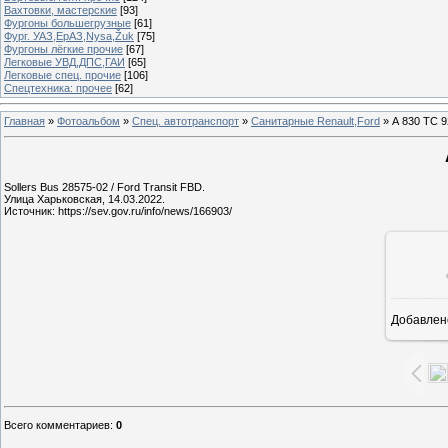
Вахтовки, мастерские
[93]
Фургоны большегрузные
[61]
Фург. УАЗ,ЕрАЗ,Nysa,Žuk
[75]
Фургоны лёгкие прочие
[67]
Легковые УВД,ДПС,ГАИ
[65]
Легковые спец. прочие
[106]
Спецтехника: прочее
[62]
Главная
»
Фотоальбом
»
Спец. автотранспорт
»
Санитарные Renault,Ford
» А 830 ТС 9
Sollers Bus 28575-02 / Ford Transit FBD.
Улица Харьковская, 14.03.2022.
Источник: https://sev.gov.ru/info/news/166903/
Добавлен
8
Всего комментариев
:
0