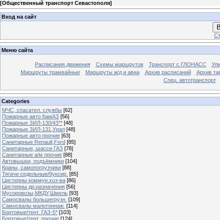
[
Общественный транспорт Севастополя
]
Вход на сайт
В
Ст
Меню сайта
Расписания движения
Схемы маршрутов
Транспорт с ГЛОНАСС
Ул
Маршруты трамвайные
Маршруты ж/д и авиа
Архив расписаний
Архив та
Спец. автотранспорт
Categories
МЧС, спасател. службы
[62]
Пожарные авто КамАЗ
[56]
Пожарные ЗИЛ-130/43**
[48]
Пожарные ЗИЛ-131,Урал
[48]
Пожарные авто прочие
[63]
Санитарные Renault,Ford
[85]
Санитарные, шасси ГАЗ
[78]
Санитарные а/м прочие
[88]
Автовышки, подъёмники
[104]
Краны, самопогрузчики
[88]
Тягачи седельные/буксир.
[85]
Цистерны коммун.хоз-ва
[86]
Цистерны др.назначения
[56]
Мусоровозы,МКДУ,Шмель
[93]
Самосвалы большегрузн.
[109]
Самосвалы малотоннаж.
[114]
Бортовые/тент. ГАЗ-5*
[103]
Бортовые/тент. прочие
[124]