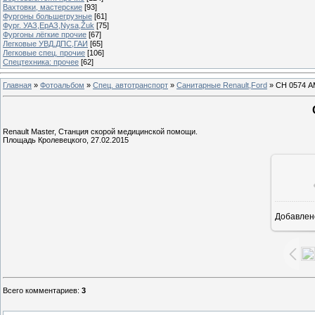
Вахтовки, мастерские
[93]
Фургоны большегрузные
[61]
Фург. УАЗ,ЕрАЗ,Nysa,Žuk
[75]
Фургоны лёгкие прочие
[67]
Легковые УВД,ДПС,ГАИ
[65]
Легковые спец. прочие
[106]
Спецтехника: прочее
[62]
Главная
»
Фотоальбом
»
Спец. автотранспорт
»
Санитарные Renault,Ford
» СН 0574 А
Renault Master, Станция скорой медицинской помощи.
Площадь Кролевецкого, 27.02.2015
Добавлен
1
Всего комментариев
:
3