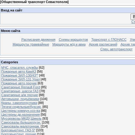
[
Общественный транспорт Севастополя
]
Вход на сайт
В
Ст
Меню сайта
Расписания движения
Схемы маршрутов
Транспорт с ГЛОНАСС
Ул
Маршруты трамвайные
Маршруты ж/д и авиа
Архив расписаний
Архив та
Спец. автотранспорт
Categories
МЧС, спасател. службы
[62]
Пожарные авто КамАЗ
[56]
Пожарные ЗИЛ-130/43**
[48]
Пожарные ЗИЛ-131,Урал
[48]
Пожарные авто прочие
[63]
Санитарные Renault,Ford
[85]
Санитарные, шасси ГАЗ
[78]
Санитарные а/м прочие
[88]
Автовышки, подъёмники
[104]
Краны, самопогрузчики
[88]
Тягачи седельные/буксир.
[85]
Цистерны коммун.хоз-ва
[86]
Цистерны др.назначения
[56]
Мусоровозы,МКДУ,Шмель
[93]
Самосвалы большегрузн.
[109]
Самосвалы малотоннаж.
[114]
Бортовые/тент. ГАЗ-5*
[103]
Бортовые/тент. прочие
[124]