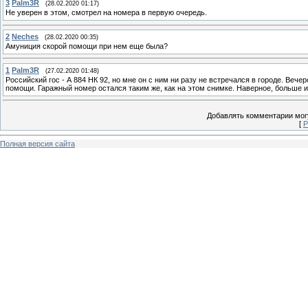
3
Palm3R
(28.02.2020 01:17)
Не уверен в этом, смотрел на номера в первую очередь.
2
Neches
(28.02.2020 00:35)
Амуниция скорой помощи при нем еще была?
1
Palm3R
(27.02.2020 01:48)
Российский гос - А 884 НК 92, но мне он с ним ни разу не встречался в городе. Веч
помощи. Гаражный номер остался таким же, как на этом снимке. Наверное, больше и
Добавлять комментарии могу
[
Р
Полная версия сайта