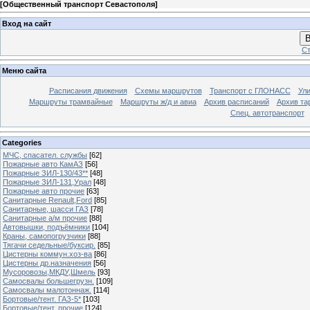
[
Общественный транспорт Севастополя
]
Вход на сайт
В
Ст
Меню сайта
Расписания движения
Схемы маршрутов
Транспорт с ГЛОНАСС
Ул
Маршруты трамвайные
Маршруты ж/д и авиа
Архив расписаний
Архив та
Спец. автотранспорт
Categories
МЧС, спасател. службы
[62]
Пожарные авто КамАЗ
[56]
Пожарные ЗИЛ-130/43**
[48]
Пожарные ЗИЛ-131,Урал
[48]
Пожарные авто прочие
[63]
Санитарные Renault,Ford
[85]
Санитарные, шасси ГАЗ
[78]
Санитарные а/м прочие
[88]
Автовышки, подъёмники
[104]
Краны, самопогрузчики
[88]
Тягачи седельные/буксир.
[85]
Цистерны коммун.хоз-ва
[86]
Цистерны др.назначения
[56]
Мусоровозы,МКДУ,Шмель
[93]
Самосвалы большегрузн.
[109]
Самосвалы малотоннаж.
[114]
Бортовые/тент. ГАЗ-5*
[103]
Бортовые/тент. прочие
[124]