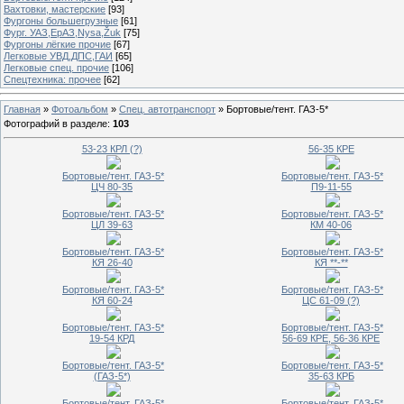
Вахтовки, мастерские
[93]
Фургоны большегрузные
[61]
Фург. УАЗ,ЕрАЗ,Nysa,Žuk
[75]
Фургоны лёгкие прочие
[67]
Легковые УВД,ДПС,ГАИ
[65]
Легковые спец. прочие
[106]
Спецтехника: прочее
[62]
Главная
»
Фотоальбом
»
Спец. автотранспорт
» Бортовые/тент. ГАЗ-5*
Фотографий в разделе
:
103
53-23 КРЛ (?)
56-35 КРЕ
Бортовые/тент. ГАЗ-5*
Бортовые/тент. ГАЗ-5*
ЦЧ 80-35
П9-11-55
Бортовые/тент. ГАЗ-5*
Бортовые/тент. ГАЗ-5*
ЦЛ 39-63
КМ 40-06
Бортовые/тент. ГАЗ-5*
Бортовые/тент. ГАЗ-5*
КЯ 26-40
КЯ **-**
Бортовые/тент. ГАЗ-5*
Бортовые/тент. ГАЗ-5*
КЯ 60-24
ЦС 61-09 (?)
Бортовые/тент. ГАЗ-5*
Бортовые/тент. ГАЗ-5*
19-54 КРД
56-69 КРЕ, 56-36 КРЕ
Бортовые/тент. ГАЗ-5*
Бортовые/тент. ГАЗ-5*
(ГАЗ-5*)
35-63 КРБ
Бортовые/тент. ГАЗ-5*
Бортовые/тент. ГАЗ-5*